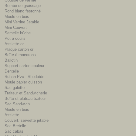
Gousse de vanille
Bombe de graissage
Rond blanc festonné
Moule en bois
Mini Verrine Jetable
Mini Couvert
Semelle bûche
Pot à coulis
Assiette or
Plaque carton or
Boîte à macarons
Ballotin
Support carton couleur
Dentelle
Ruban Pvc - Rhodoïde
Moule papier cuisson
Sac galette
Traiteur et Sandwicherie
Boîte et plateau traiteur
Sac Sandwich
Moule en bois
Assiette
Couvert, serviette jetable
Sac Bretelle
Sac cabas