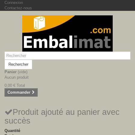
Connexion
Contactez-nous
Rechercher
Panier
(vide)
Aucun produit
0,00 €
Total
Commander
Produit ajouté au panier avec
succès
Quantité