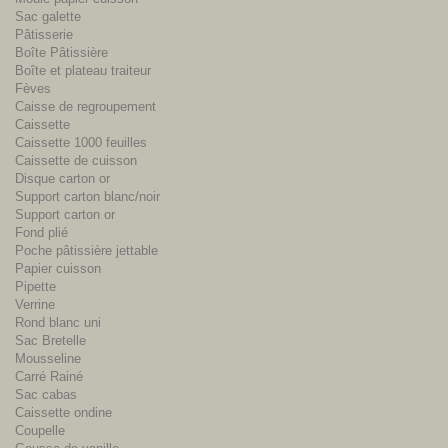
Sac galette
Pâtisserie
Boîte Pâtissière
Boîte et plateau traiteur
Fèves
Caisse de regroupement
Caissette
Caissette 1000 feuilles
Caissette de cuisson
Disque carton or
Support carton blanc/noir
Support carton or
Fond plié
Poche pâtissière jettable
Papier cuisson
Pipette
Verrine
Rond blanc uni
Sac Bretelle
Mousseline
Carré Rainé
Sac cabas
Caissette ondine
Coupelle