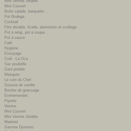
Mini Verrine Jetable
Mini Couvert
Boîte salade, barquette...
Pot Bodega
Cocktail
Film étirable, ficelle, aluminium et scellage
Pot à wrap, pot à soupe...
Pot à sauce
Café
Hygiène
Essuyage
Codi - La Oca
Sac poubelle
Gant jetable
Masques
Le coin du Chef
Gousse de vanille
Bombe de graissage
Evénementiel
Pipette
Verrine
Mini Couvert
Mini Verrine Jetable
Matériel
Gamme Dynamic