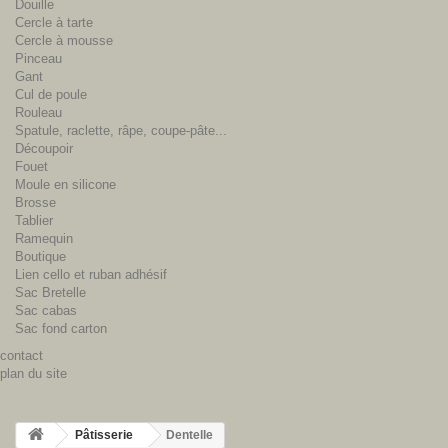
Douille
Cercle à tarte
Cercle à mousse
Pinceau
Gant
Cul de poule
Rouleau
Spatule, raclette, râpe, coupe-pâte...
Découpoir
Fouet
Moule en silicone
Brosse
Tablier
Ramequin
Boutique
Lien cello et ruban adhésif
Sac Bretelle
Sac cabas
Sac fond carton
contact
plan du site
Pâtisserie
Dentelle