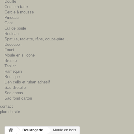
Douille
Cercle à tarte
Cercle à mousse
Pinceau
Gant
Cul de poule
Rouleau
Spatule, raclette, râpe, coupe-pâte...
Découpoir
Fouet
Moule en silicone
Brosse
Tablier
Ramequin
Boutique
Lien cello et ruban adhésif
Sac Bretelle
Sac cabas
Sac fond carton
contact
plan du site
Boulangerie
Moule en bois