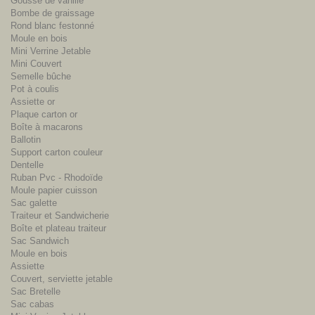
Gousse de vanille
Bombe de graissage
Rond blanc festonné
Moule en bois
Mini Verrine Jetable
Mini Couvert
Semelle bûche
Pot à coulis
Assiette or
Plaque carton or
Boîte à macarons
Ballotin
Support carton couleur
Dentelle
Ruban Pvc - Rhodoïde
Moule papier cuisson
Sac galette
Traiteur et Sandwicherie
Boîte et plateau traiteur
Sac Sandwich
Moule en bois
Assiette
Couvert, serviette jetable
Sac Bretelle
Sac cabas