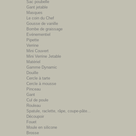
Sac poubelle
Gant jetable
Masques
Le coin du Chef
Gousse de vanille
Bombe de graissage
Evénementiel
Pipette
Verrine
Mini Couvert
Mini Verrine Jetable
Matériel
Gamme Dynamic
Douille
Cercle à tarte
Cercle à mousse
Pinceau
Gant
Cul de poule
Rouleau
Spatule, raclette, râpe, coupe-pâte...
Découpoir
Fouet
Moule en silicone
Brosse