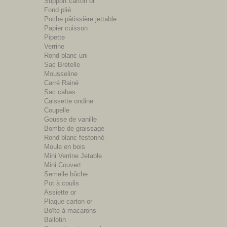
Support carton or
Fond plié
Poche pâtissière jettable
Papier cuisson
Pipette
Verrine
Rond blanc uni
Sac Bretelle
Mousseline
Carré Rainé
Sac cabas
Caissette ondine
Coupelle
Gousse de vanille
Bombe de graissage
Rond blanc festonné
Moule en bois
Mini Verrine Jetable
Mini Couvert
Semelle bûche
Pot à coulis
Assiette or
Plaque carton or
Boîte à macarons
Ballotin