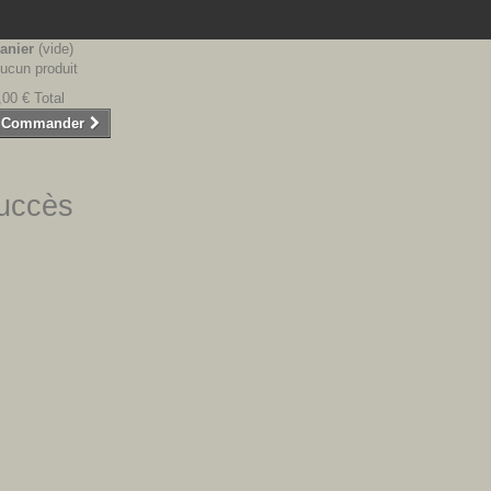
anier
(vide)
ucun produit
,00 €
Total
Commander
succès