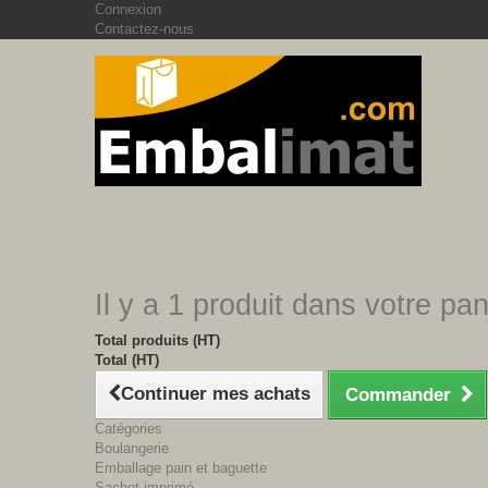
Connexion
Contactez-nous
Il y a 1 produit dans votre pan
Total produits (HT)
Total (HT)
Continuer mes achats
Commander
Catégories
Boulangerie
Emballage pain et baguette
Sachet imprimé