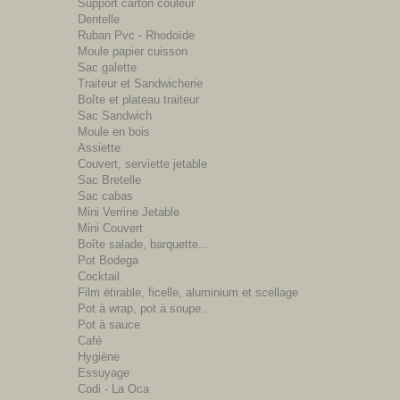
Support carton couleur
Dentelle
Ruban Pvc - Rhodoïde
Moule papier cuisson
Sac galette
Traiteur et Sandwicherie
Boîte et plateau traiteur
Sac Sandwich
Moule en bois
Assiette
Couvert, serviette jetable
Sac Bretelle
Sac cabas
Mini Verrine Jetable
Mini Couvert
Boîte salade, barquette...
Pot Bodega
Cocktail
Film étirable, ficelle, aluminium et scellage
Pot à wrap, pot à soupe...
Pot à sauce
Café
Hygiène
Essuyage
Codi - La Oca