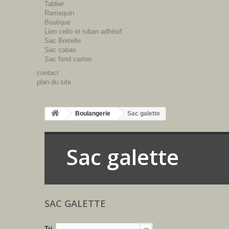
Tablier
Ramequin
Boutique
Lien cello et ruban adhésif
Sac Bretelle
Sac cabas
Sac fond carton
contact
plan du site
Boulangerie
Sac galette
Sac galette
-
SAC GALETTE
Tri