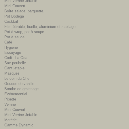
Mini Verrine Jetable
Mini Couvert
Boîte salade, barquette...
Pot Bodega
Cocktail
Film étirable, ficelle, aluminium et scellage
Pot à wrap, pot à soupe...
Pot à sauce
Café
Hygiène
Essuyage
Codi - La Oca
Sac poubelle
Gant jetable
Masques
Le coin du Chef
Gousse de vanille
Bombe de graissage
Evénementiel
Pipette
Verrine
Mini Couvert
Mini Verrine Jetable
Matériel
Gamme Dynamic