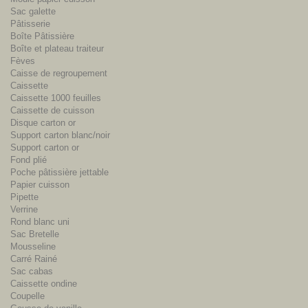
Sac galette
Pâtisserie
Boîte Pâtissière
Boîte et plateau traiteur
Fèves
Caisse de regroupement
Caissette
Caissette 1000 feuilles
Caissette de cuisson
Disque carton or
Support carton blanc/noir
Support carton or
Fond plié
Poche pâtissière jettable
Papier cuisson
Pipette
Verrine
Rond blanc uni
Sac Bretelle
Mousseline
Carré Rainé
Sac cabas
Caissette ondine
Coupelle