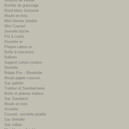
Gousse de vanille
Bombe de graissage
Rond blanc festonné
Moule en bois
Mini Verrine Jetable
Mini Couvert
Semelle bûche
Pot à coulis
Assiette or
Plaque carton or
Boîte à macarons
Ballotin
Support carton couleur
Dentelle
Ruban Pvc - Rhodoïde
Moule papier cuisson
Sac galette
Traiteur et Sandwicherie
Boîte et plateau traiteur
Sac Sandwich
Moule en bois
Assiette
Couvert, serviette jetable
Sac Bretelle
Sac cabas