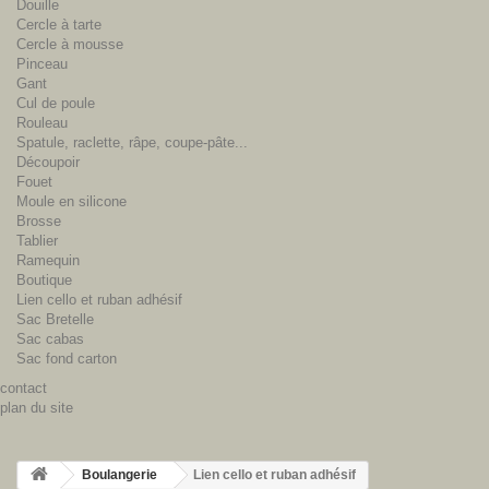
Douille
Cercle à tarte
Cercle à mousse
Pinceau
Gant
Cul de poule
Rouleau
Spatule, raclette, râpe, coupe-pâte...
Découpoir
Fouet
Moule en silicone
Brosse
Tablier
Ramequin
Boutique
Lien cello et ruban adhésif
Sac Bretelle
Sac cabas
Sac fond carton
contact
plan du site
Boulangerie
Lien cello et ruban adhésif