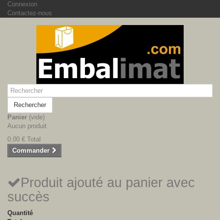
Connexion
Contactez-nous
Rechercher
Panier
(vide)
Aucun produit
0,00 €
Total
Commander
Produit ajouté au panier avec
succès
Quantité