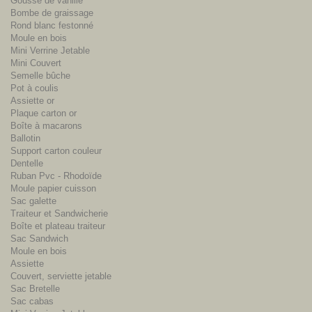
Gousse de vanille
Bombe de graissage
Rond blanc festonné
Moule en bois
Mini Verrine Jetable
Mini Couvert
Semelle bûche
Pot à coulis
Assiette or
Plaque carton or
Boîte à macarons
Ballotin
Support carton couleur
Dentelle
Ruban Pvc - Rhodoïde
Moule papier cuisson
Sac galette
Traiteur et Sandwicherie
Boîte et plateau traiteur
Sac Sandwich
Moule en bois
Assiette
Couvert, serviette jetable
Sac Bretelle
Sac cabas