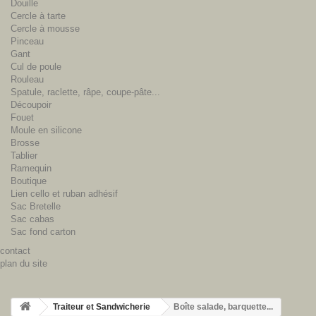
Douille
Cercle à tarte
Cercle à mousse
Pinceau
Gant
Cul de poule
Rouleau
Spatule, raclette, râpe, coupe-pâte...
Découpoir
Fouet
Moule en silicone
Brosse
Tablier
Ramequin
Boutique
Lien cello et ruban adhésif
Sac Bretelle
Sac cabas
Sac fond carton
contact
plan du site
Traiteur et Sandwicherie
Boîte salade, barquette...