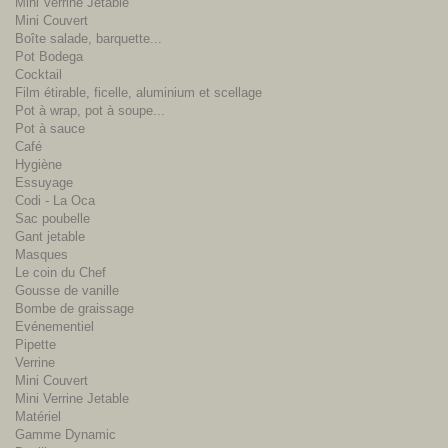
Mini Verrine Jetable
Mini Couvert
Boîte salade, barquette...
Pot Bodega
Cocktail
Film étirable, ficelle, aluminium et scellage
Pot à wrap, pot à soupe...
Pot à sauce
Café
Hygiène
Essuyage
Codi - La Oca
Sac poubelle
Gant jetable
Masques
Le coin du Chef
Gousse de vanille
Bombe de graissage
Evénementiel
Pipette
Verrine
Mini Couvert
Mini Verrine Jetable
Matériel
Gamme Dynamic