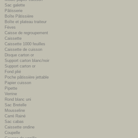
Sac galette
Pâtisserie
Boîte Pâtissière
Boîte et plateau traiteur
Fèves
Caisse de regroupement
Caissette
Caissette 1000 feuilles
Caissette de cuisson
Disque carton or
Support carton blanc/noir
Support carton or
Fond plié
Poche pâtissière jettable
Papier cuisson
Pipette
Verrine
Rond blanc uni
Sac Bretelle
Mousseline
Carré Rainé
Sac cabas
Caissette ondine
Coupelle