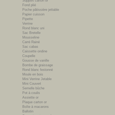
Support carton or
Fond plié
Poche pâtissière jettable
Papier cuisson
Pipette
Verrine
Rond blanc uni
Sac Bretelle
Mousseline
Carré Rainé
Sac cabas
Caissette ondine
Coupelle
Gousse de vanille
Bombe de graissage
Rond blanc festonné
Moule en bois
Mini Verrine Jetable
Mini Couvert
Semelle bûche
Pot à coulis
Assiette or
Plaque carton or
Boîte à macarons
Ballotin