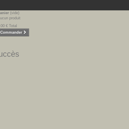
anier
(vide)
ucun produit
,00 €
Total
Commander
succès