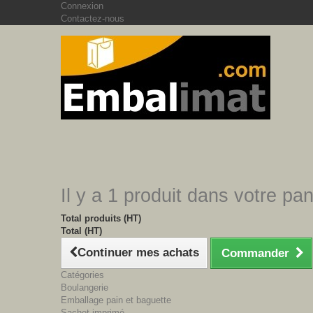
Connexion
Contactez-nous
Il y a 1 produit dans votre pan
Total produits (HT)
Total (HT)
Continuer mes achats
Commander
Catégories
Boulangerie
Emballage pain et baguette
Sachet imprimé