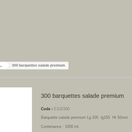
..
300 barquettes salade premium
300 barquettes salade premium
Code :
ES32300
Barquette salade premium Lg 2
05 lg1
55 Ht
50
mm
.
Contenance : 1000 ml.