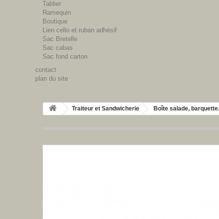
Tablier
Ramequin
Boutique
Lien cello et ruban adhésif
Sac Bretelle
Sac cabas
Sac fond carton
contact
plan du site
Traiteur et Sandwicherie
Boîte salade, barquette.