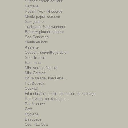
Support carton couleur
Dentelle
Ruban Pvc - Rhodoïde
Moule papier cuisson
Sac galette
Traiteur et Sandwicherie
Boîte et plateau traiteur
Sac Sandwich
Moule en bois
Assiette
Couvert, serviette jetable
Sac Bretelle
Sac cabas
Mini Verrine Jetable
Mini Couvert
Boîte salade, barquette...
Pot Bodega
Cocktail
Film étirable, ficelle, aluminium et scellage
Pot à wrap, pot à soupe...
Pot à sauce
Café
Hygiène
Essuyage
Codi - La Oca