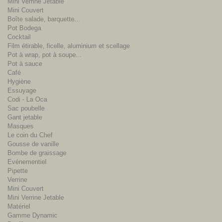
Mini Verrine Jetable
Mini Couvert
Boîte salade, barquette...
Pot Bodega
Cocktail
Film étirable, ficelle, aluminium et scellage
Pot à wrap, pot à soupe...
Pot à sauce
Café
Hygiène
Essuyage
Codi - La Oca
Sac poubelle
Gant jetable
Masques
Le coin du Chef
Gousse de vanille
Bombe de graissage
Evénementiel
Pipette
Verrine
Mini Couvert
Mini Verrine Jetable
Matériel
Gamme Dynamic