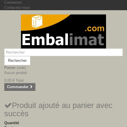
Connexion
Contactez-nous
Rechercher
Panier
(vide)
Aucun produit
0,00 €
Total
Commander
Produit ajouté au panier avec
succès
Quantité