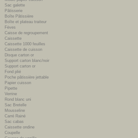
Sac galette
Pâtisserie
Boîte Pâtissière
Boîte et plateau traiteur
Fèves
Caisse de regroupement
Caissette
Caissette 1000 feuilles
Caissette de cuisson
Disque carton or
Support carton blanc/noir
Support carton or
Fond plié
Poche pâtissière jettable
Papier cuisson
Pipette
Verrine
Rond blanc uni
Sac Bretelle
Mousseline
Carré Rainé
Sac cabas
Caissette ondine
Coupelle