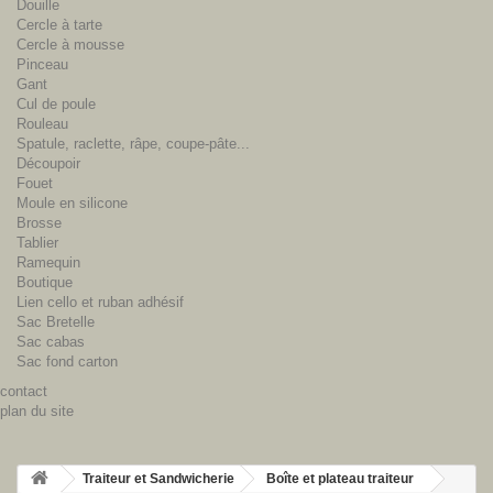
Douille
Cercle à tarte
Cercle à mousse
Pinceau
Gant
Cul de poule
Rouleau
Spatule, raclette, râpe, coupe-pâte...
Découpoir
Fouet
Moule en silicone
Brosse
Tablier
Ramequin
Boutique
Lien cello et ruban adhésif
Sac Bretelle
Sac cabas
Sac fond carton
contact
plan du site
Traiteur et Sandwicherie
Boîte et plateau traiteur