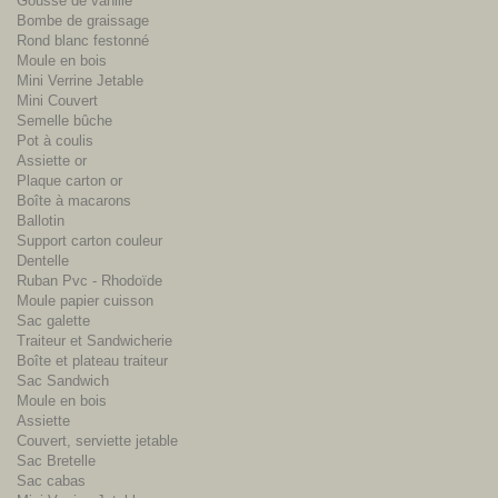
Gousse de vanille
Bombe de graissage
Rond blanc festonné
Moule en bois
Mini Verrine Jetable
Mini Couvert
Semelle bûche
Pot à coulis
Assiette or
Plaque carton or
Boîte à macarons
Ballotin
Support carton couleur
Dentelle
Ruban Pvc - Rhodoïde
Moule papier cuisson
Sac galette
Traiteur et Sandwicherie
Boîte et plateau traiteur
Sac Sandwich
Moule en bois
Assiette
Couvert, serviette jetable
Sac Bretelle
Sac cabas