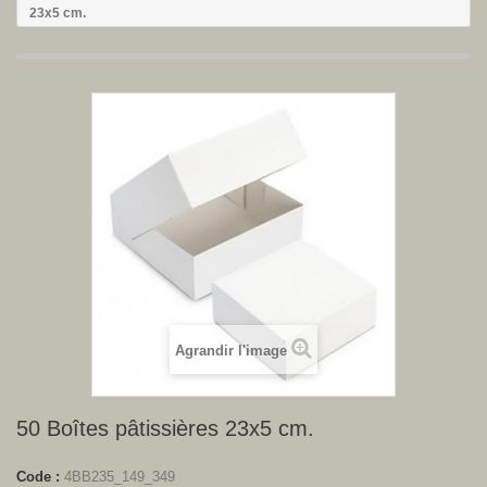
23x5 cm.
Agrandir l'image
50 Boîtes pâtissières 23x5 cm.
Code :
4BB235_149_349