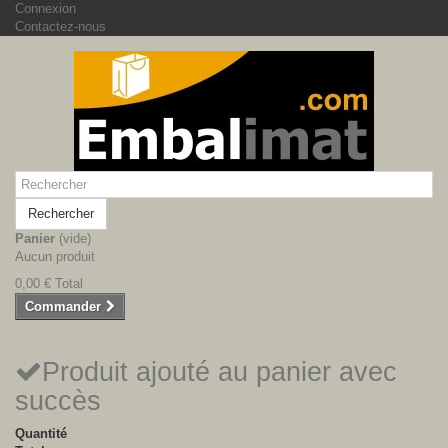
Connexion
Contactez-nous
Rechercher
Panier
(vide)
Aucun produit
0,00 €
Total
Commander
Produit ajouté au panier avec
succès
Quantité