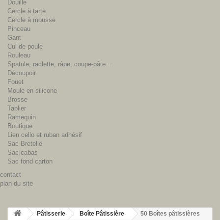
Douille
Cercle à tarte
Cercle à mousse
Pinceau
Gant
Cul de poule
Rouleau
Spatule, raclette, râpe, coupe-pâte...
Découpoir
Fouet
Moule en silicone
Brosse
Tablier
Ramequin
Boutique
Lien cello et ruban adhésif
Sac Bretelle
Sac cabas
Sac fond carton
contact
plan du site
Pâtisserie
Boîte Pâtissière
50 Boîtes pâtissières