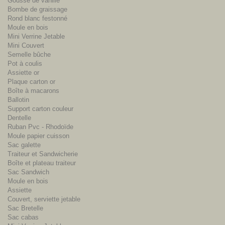
Gousse de vanille
Bombe de graissage
Rond blanc festonné
Moule en bois
Mini Verrine Jetable
Mini Couvert
Semelle bûche
Pot à coulis
Assiette or
Plaque carton or
Boîte à macarons
Ballotin
Support carton couleur
Dentelle
Ruban Pvc - Rhodoïde
Moule papier cuisson
Sac galette
Traiteur et Sandwicherie
Boîte et plateau traiteur
Sac Sandwich
Moule en bois
Assiette
Couvert, serviette jetable
Sac Bretelle
Sac cabas