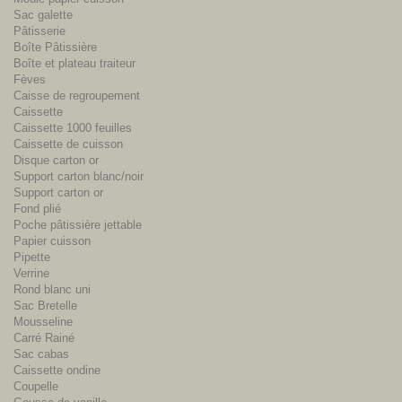
Sac galette
Pâtisserie
Boîte Pâtissière
Boîte et plateau traiteur
Fèves
Caisse de regroupement
Caissette
Caissette 1000 feuilles
Caissette de cuisson
Disque carton or
Support carton blanc/noir
Support carton or
Fond plié
Poche pâtissière jettable
Papier cuisson
Pipette
Verrine
Rond blanc uni
Sac Bretelle
Mousseline
Carré Rainé
Sac cabas
Caissette ondine
Coupelle