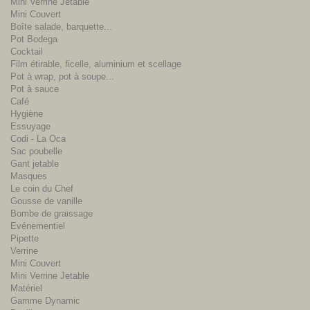
Mini Verrine Jetable
Mini Couvert
Boîte salade, barquette...
Pot Bodega
Cocktail
Film étirable, ficelle, aluminium et scellage
Pot à wrap, pot à soupe...
Pot à sauce
Café
Hygiène
Essuyage
Codi - La Oca
Sac poubelle
Gant jetable
Masques
Le coin du Chef
Gousse de vanille
Bombe de graissage
Evénementiel
Pipette
Verrine
Mini Couvert
Mini Verrine Jetable
Matériel
Gamme Dynamic