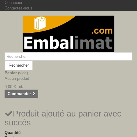
Connexion
Contactez-nous
Rechercher
Panier
(vide)
Aucun produit
0,00 €
Total
Commander
Produit ajouté au panier avec
succès
Quantité