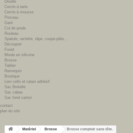
Douille
Cercle à tarte
Cercle à mousse
Pinceau
Gant
Cul de poule
Rouleau
Spatule, raclette, râpe, coupe-pâte...
Découpoir
Fouet
Moule en silicone
Brosse
Tablier
Ramequin
Boutique
Lien cello et ruban adhésif
Sac Bretelle
Sac cabas
Sac fond carton
contact
plan du site
Matériel
Brosse
Brosse comptoir sans tête.