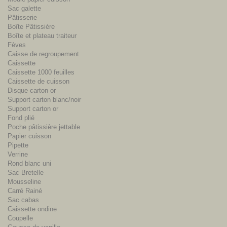
Sac galette
Pâtisserie
Boîte Pâtissière
Boîte et plateau traiteur
Fèves
Caisse de regroupement
Caissette
Caissette 1000 feuilles
Caissette de cuisson
Disque carton or
Support carton blanc/noir
Support carton or
Fond plié
Poche pâtissière jettable
Papier cuisson
Pipette
Verrine
Rond blanc uni
Sac Bretelle
Mousseline
Carré Rainé
Sac cabas
Caissette ondine
Coupelle