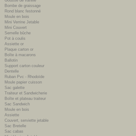
Gousse de vanille
Bombe de graissage
Rond blanc festonné
Moule en bois
Mini Verrine Jetable
Mini Couvert
Semelle bûche
Pot à coulis
Assiette or
Plaque carton or
Boîte à macarons
Ballotin
Support carton couleur
Dentelle
Ruban Pvc - Rhodoïde
Moule papier cuisson
Sac galette
Traiteur et Sandwicherie
Boîte et plateau traiteur
Sac Sandwich
Moule en bois
Assiette
Couvert, serviette jetable
Sac Bretelle
Sac cabas