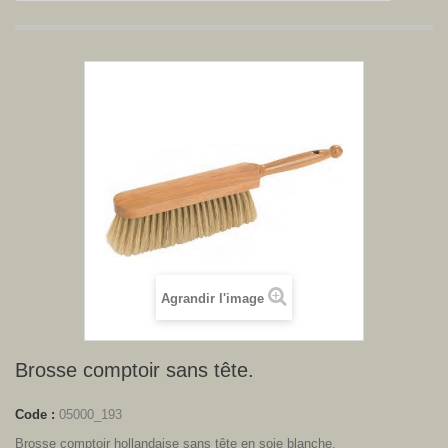
Agrandir l'image
Brosse comptoir sans tête.
Code :
05000_193
Brosse comptoir hollandaise sans tête en soie blanche.