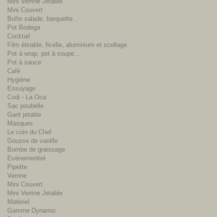
Mini Verrine Jetable
Mini Couvert
Boîte salade, barquette...
Pot Bodega
Cocktail
Film étirable, ficelle, aluminium et scellage
Pot à wrap, pot à soupe...
Pot à sauce
Café
Hygiène
Essuyage
Codi - La Oca
Sac poubelle
Gant jetable
Masques
Le coin du Chef
Gousse de vanille
Bombe de graissage
Evénementiel
Pipette
Verrine
Mini Couvert
Mini Verrine Jetable
Matériel
Gamme Dynamic