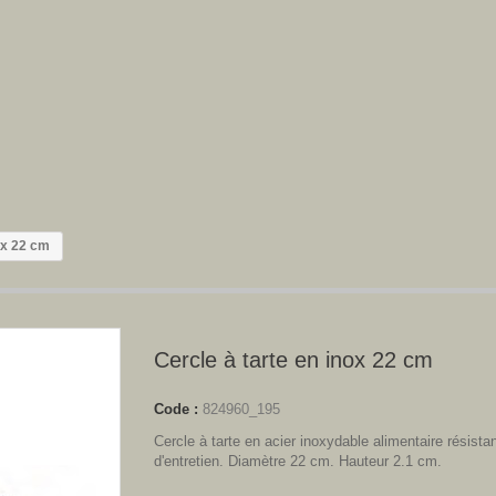
ox 22 cm
Cercle à tarte en inox 22 cm
Code :
824960_195
Cercle à tarte en acier inoxydable alimentaire résistan
d'entretien. Diamètre 22 cm. Hauteur 2.1 cm.