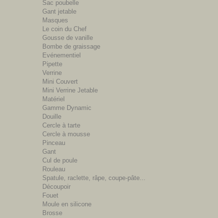
Sac poubelle
Gant jetable
Masques
Le coin du Chef
Gousse de vanille
Bombe de graissage
Evénementiel
Pipette
Verrine
Mini Couvert
Mini Verrine Jetable
Matériel
Gamme Dynamic
Douille
Cercle à tarte
Cercle à mousse
Pinceau
Gant
Cul de poule
Rouleau
Spatule, raclette, râpe, coupe-pâte...
Découpoir
Fouet
Moule en silicone
Brosse