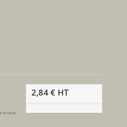
2,84 €
HT
t et facile