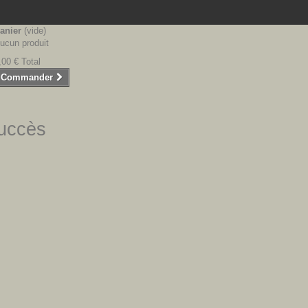
anier
(vide)
ucun produit
,00 €
Total
Commander
succès