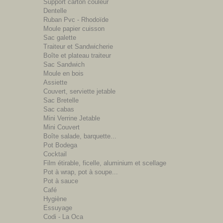
Support carton couleur
Dentelle
Ruban Pvc - Rhodoïde
Moule papier cuisson
Sac galette
Traiteur et Sandwicherie
Boîte et plateau traiteur
Sac Sandwich
Moule en bois
Assiette
Couvert, serviette jetable
Sac Bretelle
Sac cabas
Mini Verrine Jetable
Mini Couvert
Boîte salade, barquette...
Pot Bodega
Cocktail
Film étirable, ficelle, aluminium et scellage
Pot à wrap, pot à soupe...
Pot à sauce
Café
Hygiène
Essuyage
Codi - La Oca