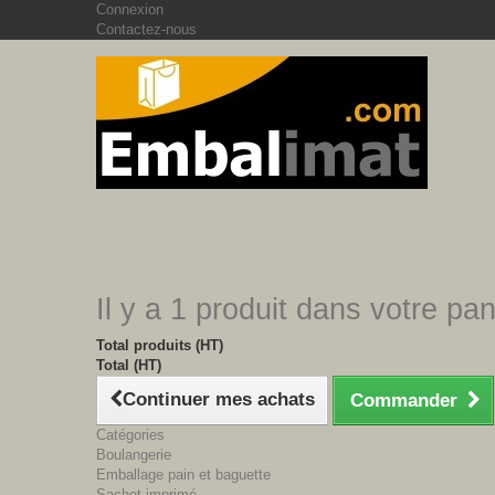
Connexion
Contactez-nous
Il y a 1 produit dans votre pan
Total produits (HT)
Total (HT)
Continuer mes achats
Commander
Catégories
Boulangerie
Emballage pain et baguette
Sachet imprimé