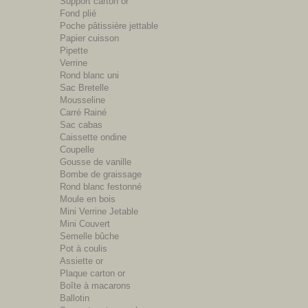
Support carton or
Fond plié
Poche pâtissière jettable
Papier cuisson
Pipette
Verrine
Rond blanc uni
Sac Bretelle
Mousseline
Carré Rainé
Sac cabas
Caissette ondine
Coupelle
Gousse de vanille
Bombe de graissage
Rond blanc festonné
Moule en bois
Mini Verrine Jetable
Mini Couvert
Semelle bûche
Pot à coulis
Assiette or
Plaque carton or
Boîte à macarons
Ballotin