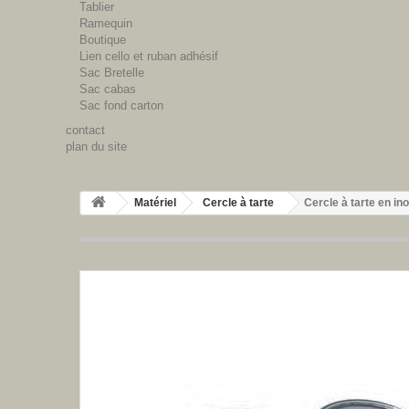
Tablier
Ramequin
Boutique
Lien cello et ruban adhésif
Sac Bretelle
Sac cabas
Sac fond carton
contact
plan du site
Matériel
Cercle à tarte
Cercle à tarte en in