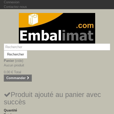
Connexion
Contactez-nous
Rechercher
Panier
(vide)
Aucun produit
0,00 €
Total
Commander
Produit ajouté au panier avec
succès
Quantité