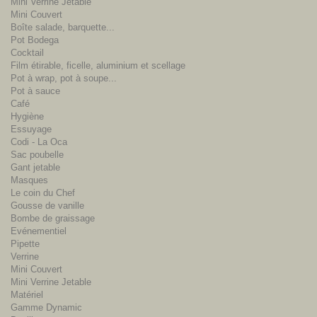
Mini Verrine Jetable
Mini Couvert
Boîte salade, barquette...
Pot Bodega
Cocktail
Film étirable, ficelle, aluminium et scellage
Pot à wrap, pot à soupe...
Pot à sauce
Café
Hygiène
Essuyage
Codi - La Oca
Sac poubelle
Gant jetable
Masques
Le coin du Chef
Gousse de vanille
Bombe de graissage
Evénementiel
Pipette
Verrine
Mini Couvert
Mini Verrine Jetable
Matériel
Gamme Dynamic