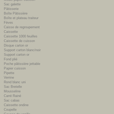
Sac galette
Pâtisserie
Boîte Pâtissière
Boîte et plateau traiteur
Fèves
Caisse de regroupement
Caissette
Caissette 1000 feuilles
Caissette de cuisson
Disque carton or
Support carton blanc/noir
Support carton or
Fond plié
Poche pâtissière jettable
Papier cuisson
Pipette
Verrine
Rond blanc uni
Sac Bretelle
Mousseline
Carré Rainé
Sac cabas
Caissette ondine
Coupelle