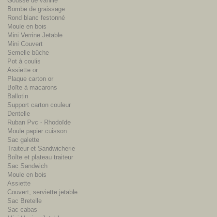
Gousse de vanille
Bombe de graissage
Rond blanc festonné
Moule en bois
Mini Verrine Jetable
Mini Couvert
Semelle bûche
Pot à coulis
Assiette or
Plaque carton or
Boîte à macarons
Ballotin
Support carton couleur
Dentelle
Ruban Pvc - Rhodoïde
Moule papier cuisson
Sac galette
Traiteur et Sandwicherie
Boîte et plateau traiteur
Sac Sandwich
Moule en bois
Assiette
Couvert, serviette jetable
Sac Bretelle
Sac cabas