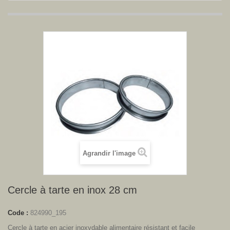
Agrandir l'image
Cercle à tarte en inox 28 cm
Code :
824990_195
Cercle à tarte en acier inoxydable alimentaire résistant et facile