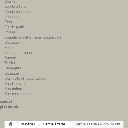
Douille
Cercle à tarte
Cercle à mousse
Pinceau
Gant
Cul de poule
Rouleau
Spatule, raclette, râpe, coupe-pâte...
Découpoir
Fouet
Moule en silicone
Brosse
Tablier
Ramequin
Boutique
Lien cello et ruban adhésif
Sac Bretelle
Sac cabas
Sac fond carton
contact
plan du site
Matériel
Cercle à tarte
Cercle à tarte en inox 28 cm