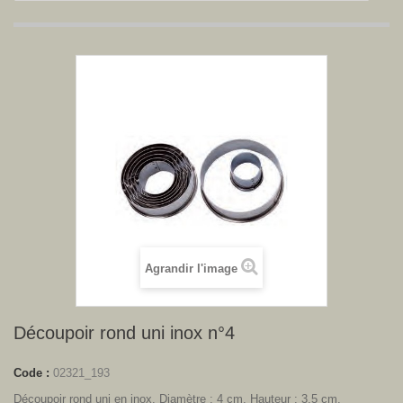
Agrandir l'image
Découpoir rond uni inox n°4
Code :
02321_193
Découpoir rond uni en inox. Diamètre : 4 cm. Hauteur : 3.5 cm.