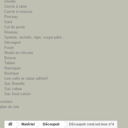
Douille
Cercle à tarte
Cercle à mousse
Pinceau
Gant
Cul de poule
Rouleau
Spatule, raclette, râpe, coupe-pâte...
Découpoir
Fouet
Moule en silicone
Brosse
Tablier
Ramequin
Boutique
Lien cello et ruban adhésif
Sac Bretelle
Sac cabas
Sac fond carton
contact
plan du site
Matériel
Découpoir
Découpoir rond uni inox n°4