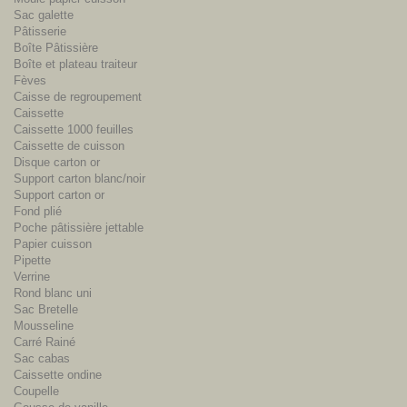
Sac galette
Pâtisserie
Boîte Pâtissière
Boîte et plateau traiteur
Fèves
Caisse de regroupement
Caissette
Caissette 1000 feuilles
Caissette de cuisson
Disque carton or
Support carton blanc/noir
Support carton or
Fond plié
Poche pâtissière jettable
Papier cuisson
Pipette
Verrine
Rond blanc uni
Sac Bretelle
Mousseline
Carré Rainé
Sac cabas
Caissette ondine
Coupelle