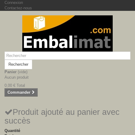
Connexion
Contactez-nous
Rechercher
Panier
(vide)
Aucun produit
0,00 €
Total
Commander
Produit ajouté au panier avec
succès
Quantité