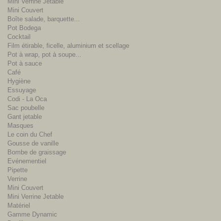
Mini Verrine Jetable
Mini Couvert
Boîte salade, barquette...
Pot Bodega
Cocktail
Film étirable, ficelle, aluminium et scellage
Pot à wrap, pot à soupe...
Pot à sauce
Café
Hygiène
Essuyage
Codi - La Oca
Sac poubelle
Gant jetable
Masques
Le coin du Chef
Gousse de vanille
Bombe de graissage
Evénementiel
Pipette
Verrine
Mini Couvert
Mini Verrine Jetable
Matériel
Gamme Dynamic