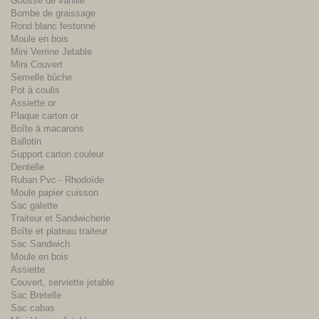
Gousse de vanille
Bombe de graissage
Rond blanc festonné
Moule en bois
Mini Verrine Jetable
Mini Couvert
Semelle bûche
Pot à coulis
Assiette or
Plaque carton or
Boîte à macarons
Ballotin
Support carton couleur
Dentelle
Ruban Pvc - Rhodoïde
Moule papier cuisson
Sac galette
Traiteur et Sandwicherie
Boîte et plateau traiteur
Sac Sandwich
Moule en bois
Assiette
Couvert, serviette jetable
Sac Bretelle
Sac cabas