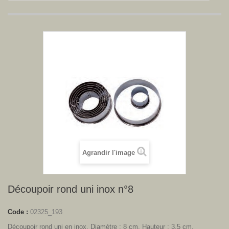
Agrandir l'image
Découpoir rond uni inox n°8
Code :
02325_193
Découpoir rond uni en inox. Diamètre : 8 cm. Hauteur : 3.5 cm.