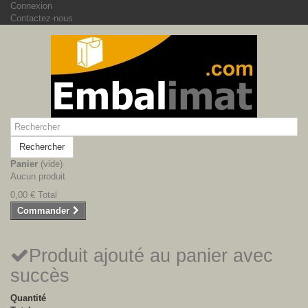
Connexion
Contactez-nous
Rechercher
Panier
(vide)
Aucun produit
0,00 €
Total
Commander
Produit ajouté au panier avec
succès
Quantité