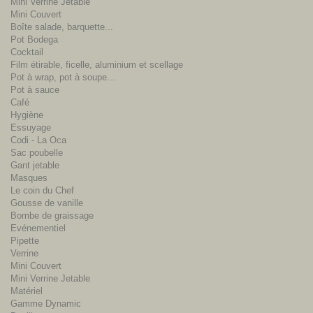
Mini Verrine Jetable
Mini Couvert
Boîte salade, barquette...
Pot Bodega
Cocktail
Film étirable, ficelle, aluminium et scellage
Pot à wrap, pot à soupe...
Pot à sauce
Café
Hygiène
Essuyage
Codi - La Oca
Sac poubelle
Gant jetable
Masques
Le coin du Chef
Gousse de vanille
Bombe de graissage
Evénementiel
Pipette
Verrine
Mini Couvert
Mini Verrine Jetable
Matériel
Gamme Dynamic