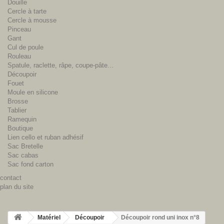
Douille
Cercle à tarte
Cercle à mousse
Pinceau
Gant
Cul de poule
Rouleau
Spatule, raclette, râpe, coupe-pâte...
Découpoir
Fouet
Moule en silicone
Brosse
Tablier
Ramequin
Boutique
Lien cello et ruban adhésif
Sac Bretelle
Sac cabas
Sac fond carton
contact
plan du site
Matériel
Découpoir
Découpoir rond uni inox n°8