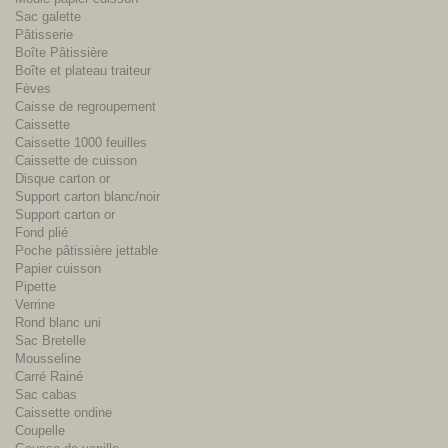
Sac galette
Pâtisserie
Boîte Pâtissière
Boîte et plateau traiteur
Fèves
Caisse de regroupement
Caissette
Caissette 1000 feuilles
Caissette de cuisson
Disque carton or
Support carton blanc/noir
Support carton or
Fond plié
Poche pâtissière jettable
Papier cuisson
Pipette
Verrine
Rond blanc uni
Sac Bretelle
Mousseline
Carré Rainé
Sac cabas
Caissette ondine
Coupelle