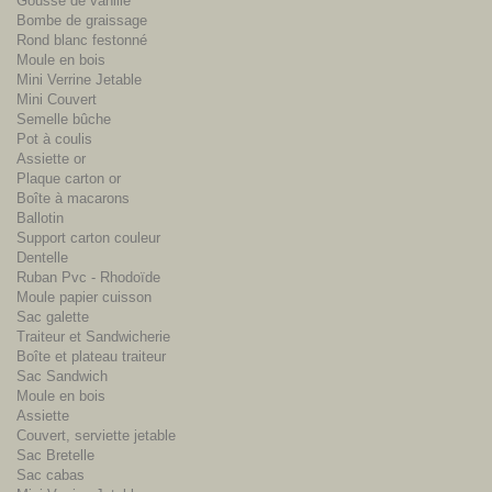
Gousse de vanille
Bombe de graissage
Rond blanc festonné
Moule en bois
Mini Verrine Jetable
Mini Couvert
Semelle bûche
Pot à coulis
Assiette or
Plaque carton or
Boîte à macarons
Ballotin
Support carton couleur
Dentelle
Ruban Pvc - Rhodoïde
Moule papier cuisson
Sac galette
Traiteur et Sandwicherie
Boîte et plateau traiteur
Sac Sandwich
Moule en bois
Assiette
Couvert, serviette jetable
Sac Bretelle
Sac cabas