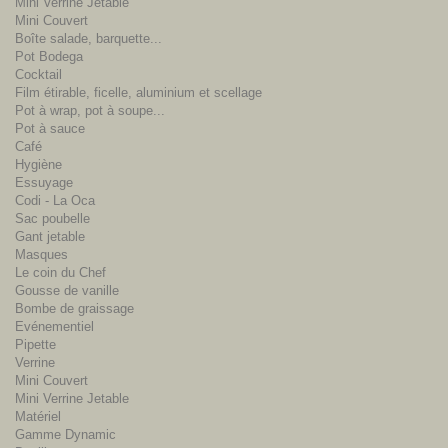
Mini Verrine Jetable
Mini Couvert
Boîte salade, barquette...
Pot Bodega
Cocktail
Film étirable, ficelle, aluminium et scellage
Pot à wrap, pot à soupe...
Pot à sauce
Café
Hygiène
Essuyage
Codi - La Oca
Sac poubelle
Gant jetable
Masques
Le coin du Chef
Gousse de vanille
Bombe de graissage
Evénementiel
Pipette
Verrine
Mini Couvert
Mini Verrine Jetable
Matériel
Gamme Dynamic