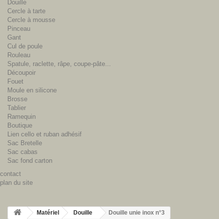
Douille
Cercle à tarte
Cercle à mousse
Pinceau
Gant
Cul de poule
Rouleau
Spatule, raclette, râpe, coupe-pâte...
Découpoir
Fouet
Moule en silicone
Brosse
Tablier
Ramequin
Boutique
Lien cello et ruban adhésif
Sac Bretelle
Sac cabas
Sac fond carton
contact
plan du site
Matériel
Douille
Douille unie inox n°3