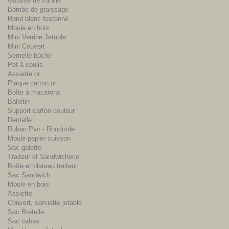
Gousse de vanille
Bombe de graissage
Rond blanc festonné
Moule en bois
Mini Verrine Jetable
Mini Couvert
Semelle bûche
Pot à coulis
Assiette or
Plaque carton or
Boîte à macarons
Ballotin
Support carton couleur
Dentelle
Ruban Pvc - Rhodoïde
Moule papier cuisson
Sac galette
Traiteur et Sandwicherie
Boîte et plateau traiteur
Sac Sandwich
Moule en bois
Assiette
Couvert, serviette jetable
Sac Bretelle
Sac cabas