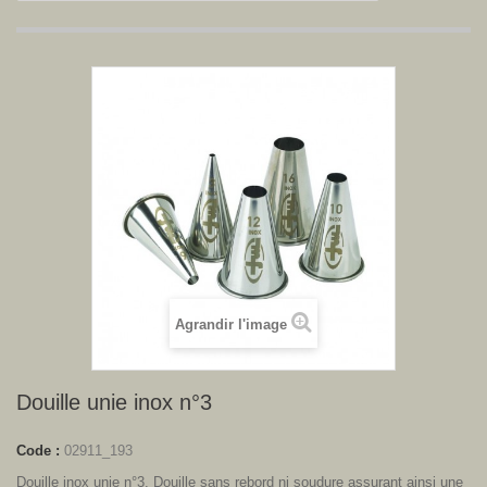
Agrandir l'image
Douille unie inox n°3
Code :
02911_193
Douille inox unie n°3. Douille sans rebord ni soudure assurant ainsi une