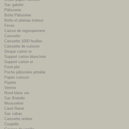
Sac galette
Pâtisserie
Boîte Pâtissière
Boîte et plateau traiteur
Fèves
Caisse de regroupement
Caissette
Caissette 1000 feuilles
Caissette de cuisson
Disque carton or
Support carton blanc/noir
Support carton or
Fond plié
Poche pâtissière jettable
Papier cuisson
Pipette
Verrine
Rond blanc uni
Sac Bretelle
Mousseline
Carré Rainé
Sac cabas
Caissette ondine
Coupelle