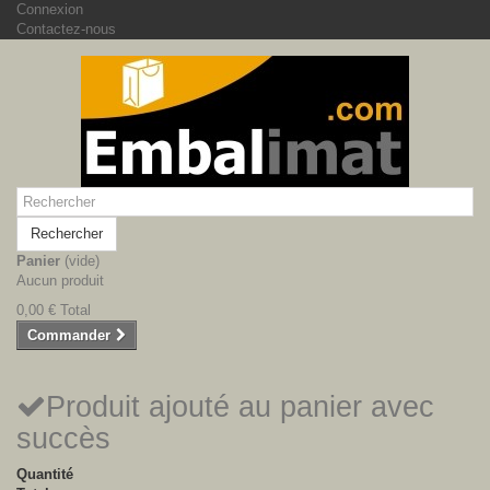
Connexion
Contactez-nous
Rechercher
Panier
(vide)
Aucun produit
0,00 €
Total
Commander
Produit ajouté au panier avec
succès
Quantité