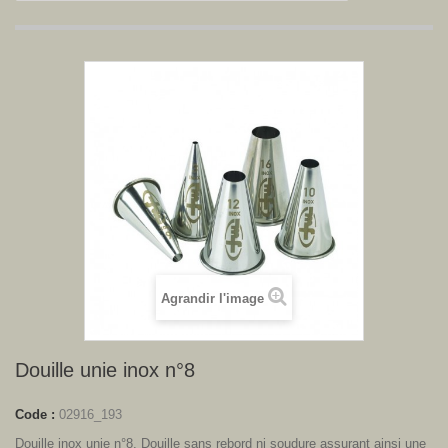
Agrandir l'image
Douille unie inox n°8
Code :
02916_193
Douille inox unie n°8. Douille sans rebord ni soudure assurant ainsi une