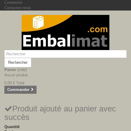
Connexion
Contactez-nous
Rechercher
Panier
(vide)
Aucun produit
0,00 €
Total
Commander
Produit ajouté au panier avec
succès
Quantité