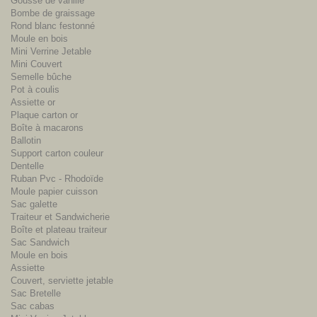
Gousse de vanille
Bombe de graissage
Rond blanc festonné
Moule en bois
Mini Verrine Jetable
Mini Couvert
Semelle bûche
Pot à coulis
Assiette or
Plaque carton or
Boîte à macarons
Ballotin
Support carton couleur
Dentelle
Ruban Pvc - Rhodoïde
Moule papier cuisson
Sac galette
Traiteur et Sandwicherie
Boîte et plateau traiteur
Sac Sandwich
Moule en bois
Assiette
Couvert, serviette jetable
Sac Bretelle
Sac cabas