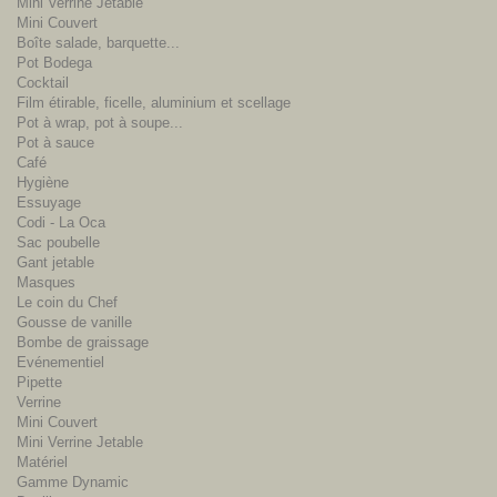
Mini Verrine Jetable
Mini Couvert
Boîte salade, barquette...
Pot Bodega
Cocktail
Film étirable, ficelle, aluminium et scellage
Pot à wrap, pot à soupe...
Pot à sauce
Café
Hygiène
Essuyage
Codi - La Oca
Sac poubelle
Gant jetable
Masques
Le coin du Chef
Gousse de vanille
Bombe de graissage
Evénementiel
Pipette
Verrine
Mini Couvert
Mini Verrine Jetable
Matériel
Gamme Dynamic