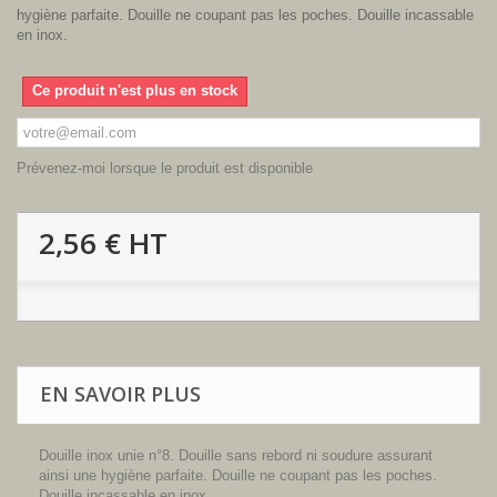
hygiène parfaite. Douille ne coupant pas les poches. Douille incassable
en inox.
Ce produit n'est plus en stock
Prévenez-moi lorsque le produit est disponible
2,56 €
HT
EN SAVOIR PLUS
Douille inox unie n°8. Douille sans rebord ni soudure assurant
ainsi une hygiène parfaite. Douille ne coupant pas les poches.
Douille incassable en inox.