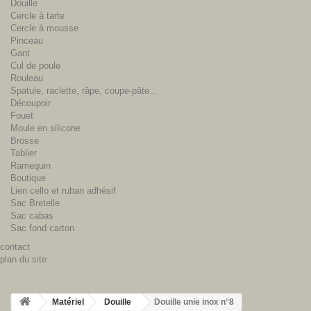
Douille
Cercle à tarte
Cercle à mousse
Pinceau
Gant
Cul de poule
Rouleau
Spatule, raclette, râpe, coupe-pâte...
Découpoir
Fouet
Moule en silicone
Brosse
Tablier
Ramequin
Boutique
Lien cello et ruban adhésif
Sac Bretelle
Sac cabas
Sac fond carton
contact
plan du site
Matériel
Douille
Douille unie inox n°8