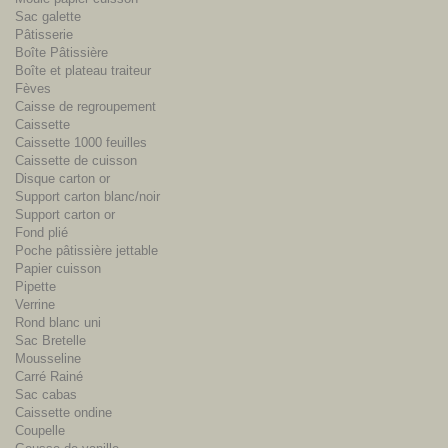
Sac galette
Pâtisserie
Boîte Pâtissière
Boîte et plateau traiteur
Fèves
Caisse de regroupement
Caissette
Caissette 1000 feuilles
Caissette de cuisson
Disque carton or
Support carton blanc/noir
Support carton or
Fond plié
Poche pâtissière jettable
Papier cuisson
Pipette
Verrine
Rond blanc uni
Sac Bretelle
Mousseline
Carré Rainé
Sac cabas
Caissette ondine
Coupelle