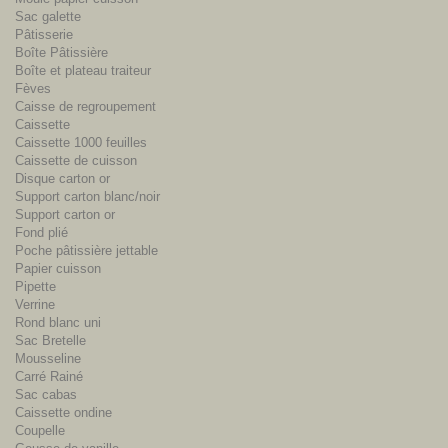
Sac galette
Pâtisserie
Boîte Pâtissière
Boîte et plateau traiteur
Fèves
Caisse de regroupement
Caissette
Caissette 1000 feuilles
Caissette de cuisson
Disque carton or
Support carton blanc/noir
Support carton or
Fond plié
Poche pâtissière jettable
Papier cuisson
Pipette
Verrine
Rond blanc uni
Sac Bretelle
Mousseline
Carré Rainé
Sac cabas
Caissette ondine
Coupelle