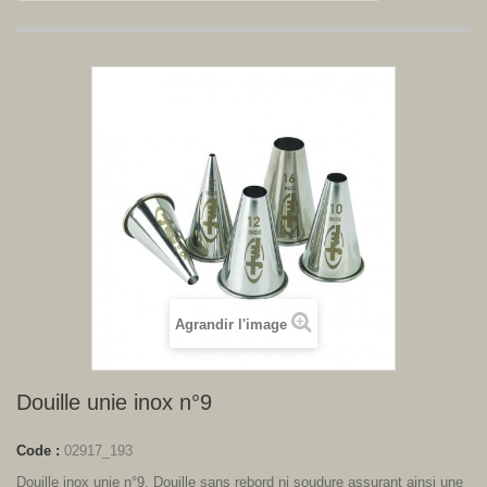
Agrandir l'image
Douille unie inox n°9
Code :
02917_193
Douille inox unie n°9. Douille sans rebord ni soudure assurant ainsi une