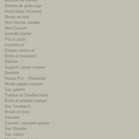
Gousse de vanille
Bombe de graissage
Rond blanc festonné
Moule en bois
Mini Verrine Jetable
Mini Couvert
Semelle bûche
Pot à coulis
Assiette or
Plaque carton or
Boîte à macarons
Ballotin
Support carton couleur
Dentelle
Ruban Pvc - Rhodoïde
Moule papier cuisson
Sac galette
Traiteur et Sandwicherie
Boîte et plateau traiteur
Sac Sandwich
Moule en bois
Assiette
Couvert, serviette jetable
Sac Bretelle
Sac cabas