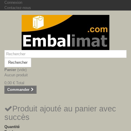
Connexion
Contactez-nous
Rechercher
Panier
(vide)
Aucun produit
0,00 €
Total
Commander
Produit ajouté au panier avec
succès
Quantité