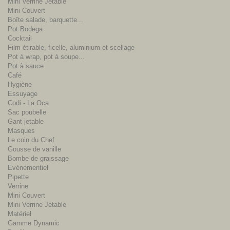
Mini Verrine Jetable
Mini Couvert
Boîte salade, barquette...
Pot Bodega
Cocktail
Film étirable, ficelle, aluminium et scellage
Pot à wrap, pot à soupe...
Pot à sauce
Café
Hygiène
Essuyage
Codi - La Oca
Sac poubelle
Gant jetable
Masques
Le coin du Chef
Gousse de vanille
Bombe de graissage
Evénementiel
Pipette
Verrine
Mini Couvert
Mini Verrine Jetable
Matériel
Gamme Dynamic