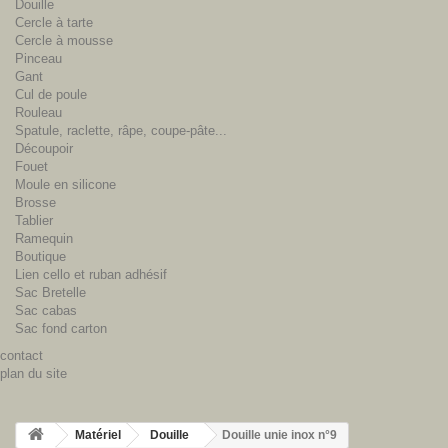
Douille
Cercle à tarte
Cercle à mousse
Pinceau
Gant
Cul de poule
Rouleau
Spatule, raclette, râpe, coupe-pâte...
Découpoir
Fouet
Moule en silicone
Brosse
Tablier
Ramequin
Boutique
Lien cello et ruban adhésif
Sac Bretelle
Sac cabas
Sac fond carton
contact
plan du site
Matériel
Douille
Douille unie inox n°9