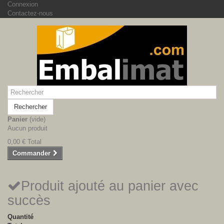
Connexion
Contactez-nous
Rechercher
Panier
(vide)
Aucun produit
0,00 €
Total
Commander
Produit ajouté au panier avec
succès
Quantité