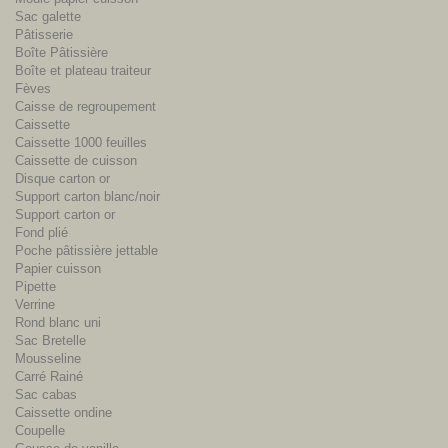
Sac galette
Pâtisserie
Boîte Pâtissière
Boîte et plateau traiteur
Fèves
Caisse de regroupement
Caissette
Caissette 1000 feuilles
Caissette de cuisson
Disque carton or
Support carton blanc/noir
Support carton or
Fond plié
Poche pâtissière jettable
Papier cuisson
Pipette
Verrine
Rond blanc uni
Sac Bretelle
Mousseline
Carré Rainé
Sac cabas
Caissette ondine
Coupelle