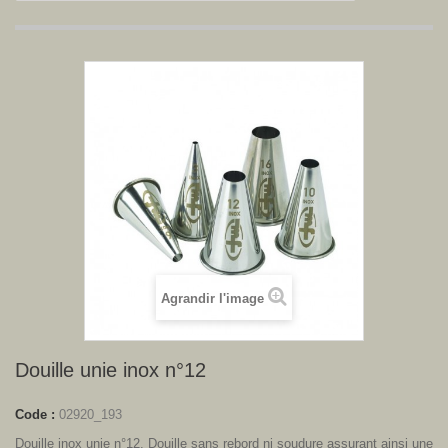
Agrandir l'image
Douille unie inox n°12
Code :
02920_193
Douille inox unie n°12. Douille sans rebord ni soudure assurant ainsi une