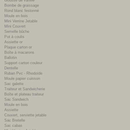
Gousse de vanille
Bombe de graissage
Rond blanc festonné
Moule en bois
Mini Verrine Jetable
Mini Couvert
Semelle bûche
Pot à coulis
Assiette or
Plaque carton or
Boîte à macarons
Ballotin
Support carton couleur
Dentelle
Ruban Pvc - Rhodoïde
Moule papier cuisson
Sac galette
Traiteur et Sandwicherie
Boîte et plateau traiteur
Sac Sandwich
Moule en bois
Assiette
Couvert, serviette jetable
Sac Bretelle
Sac cabas