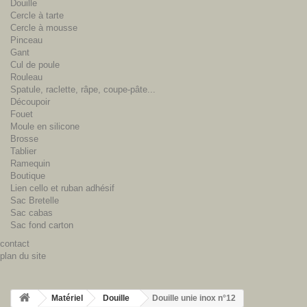
Douille
Cercle à tarte
Cercle à mousse
Pinceau
Gant
Cul de poule
Rouleau
Spatule, raclette, râpe, coupe-pâte...
Découpoir
Fouet
Moule en silicone
Brosse
Tablier
Ramequin
Boutique
Lien cello et ruban adhésif
Sac Bretelle
Sac cabas
Sac fond carton
contact
plan du site
Matériel
Douille
Douille unie inox n°12