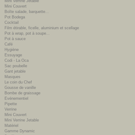
Mini Verrine Jetable
Mini Couvert
Boîte salade, barquette...
Pot Bodega
Cocktail
Film étirable, ficelle, aluminium et scellage
Pot à wrap, pot à soupe...
Pot à sauce
Café
Hygiène
Essuyage
Codi - La Oca
Sac poubelle
Gant jetable
Masques
Le coin du Chef
Gousse de vanille
Bombe de graissage
Evénementiel
Pipette
Verrine
Mini Couvert
Mini Verrine Jetable
Matériel
Gamme Dynamic