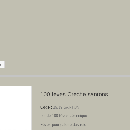
s
100 fèves Crèche santons
Code :
19.19.SANTON
Lot de 100 fèves céramique.
Féves pour galette des rois.