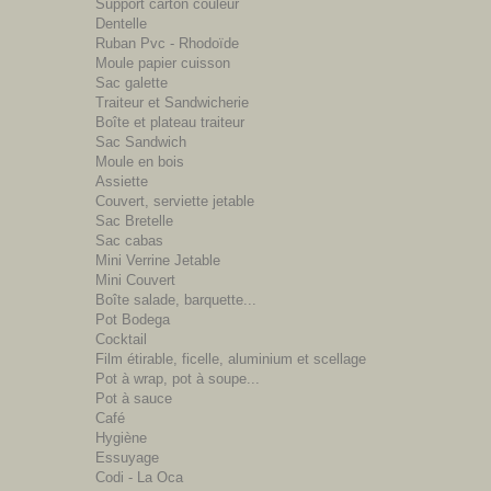
Support carton couleur
Dentelle
Ruban Pvc - Rhodoïde
Moule papier cuisson
Sac galette
Traiteur et Sandwicherie
Boîte et plateau traiteur
Sac Sandwich
Moule en bois
Assiette
Couvert, serviette jetable
Sac Bretelle
Sac cabas
Mini Verrine Jetable
Mini Couvert
Boîte salade, barquette...
Pot Bodega
Cocktail
Film étirable, ficelle, aluminium et scellage
Pot à wrap, pot à soupe...
Pot à sauce
Café
Hygiène
Essuyage
Codi - La Oca