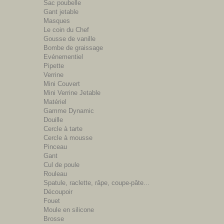
Sac poubelle
Gant jetable
Masques
Le coin du Chef
Gousse de vanille
Bombe de graissage
Evénementiel
Pipette
Verrine
Mini Couvert
Mini Verrine Jetable
Matériel
Gamme Dynamic
Douille
Cercle à tarte
Cercle à mousse
Pinceau
Gant
Cul de poule
Rouleau
Spatule, raclette, râpe, coupe-pâte...
Découpoir
Fouet
Moule en silicone
Brosse