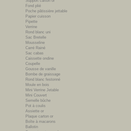
Support carton or
Fond plié
Poche pâtissière jettable
Papier cuisson
Pipette
Verrine
Rond blanc uni
Sac Bretelle
Mousseline
Carré Rainé
Sac cabas
Caissette ondine
Coupelle
Gousse de vanille
Bombe de graissage
Rond blanc festonné
Moule en bois
Mini Verrine Jetable
Mini Couvert
Semelle bûche
Pot à coulis
Assiette or
Plaque carton or
Boîte à macarons
Ballotin