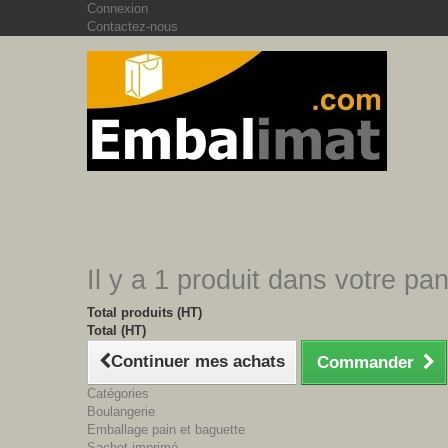
Connexion
Contactez-nous
Il y a 1 produit dans votre pan
Total produits (HT)
Total (HT)
Continuer mes achats
Commander
Catégories
Boulangerie
Emballage pain et baguette
Sachet imprimé