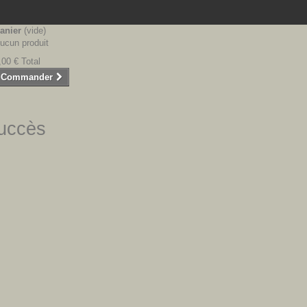
anier
(vide)
ucun produit
,00 €
Total
Commander
succès