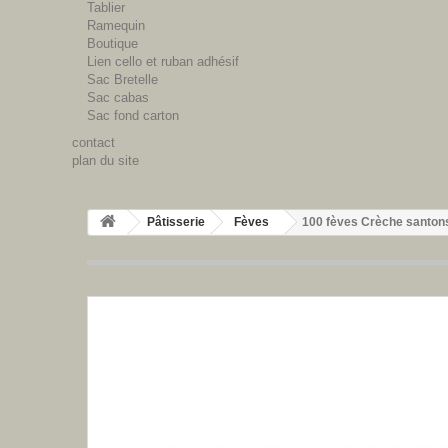
Tablier
Ramequin
Boutique
Lien cello et ruban adhésif
Sac Bretelle
Sac cabas
Sac fond carton
contact
plan du site
Pâtisserie
Fèves
100 fèves Crèche santon