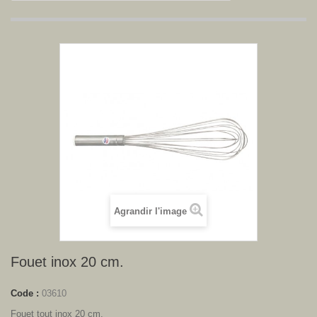
Agrandir l'image
Fouet inox 20 cm.
Code :
03610
Fouet tout inox 20 cm.