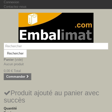
Connexion
Contactez-nous
Rechercher
Panier
(vide)
Aucun produit
0,00 €
Total
Commander
Produit ajouté au panier avec
succès
Quantité