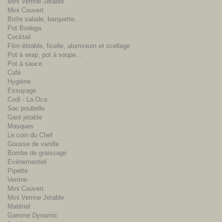
Mini Verrine Jetable
Mini Couvert
Boîte salade, barquette...
Pot Bodega
Cocktail
Film étirable, ficelle, aluminium et scellage
Pot à wrap, pot à soupe...
Pot à sauce
Café
Hygiène
Essuyage
Codi - La Oca
Sac poubelle
Gant jetable
Masques
Le coin du Chef
Gousse de vanille
Bombe de graissage
Evénementiel
Pipette
Verrine
Mini Couvert
Mini Verrine Jetable
Matériel
Gamme Dynamic