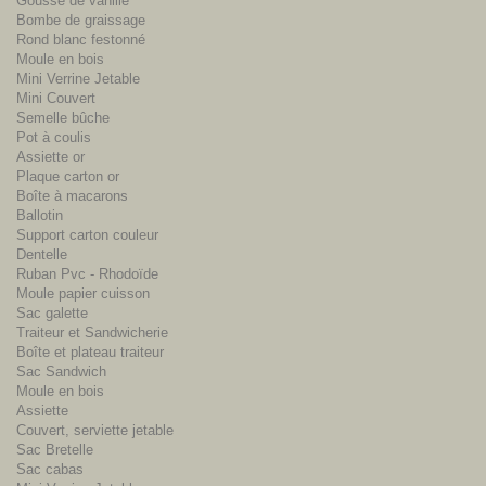
Gousse de vanille
Bombe de graissage
Rond blanc festonné
Moule en bois
Mini Verrine Jetable
Mini Couvert
Semelle bûche
Pot à coulis
Assiette or
Plaque carton or
Boîte à macarons
Ballotin
Support carton couleur
Dentelle
Ruban Pvc - Rhodoïde
Moule papier cuisson
Sac galette
Traiteur et Sandwicherie
Boîte et plateau traiteur
Sac Sandwich
Moule en bois
Assiette
Couvert, serviette jetable
Sac Bretelle
Sac cabas