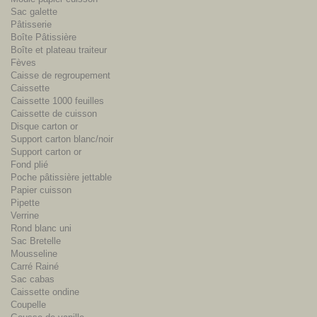
Sac galette
Pâtisserie
Boîte Pâtissière
Boîte et plateau traiteur
Fèves
Caisse de regroupement
Caissette
Caissette 1000 feuilles
Caissette de cuisson
Disque carton or
Support carton blanc/noir
Support carton or
Fond plié
Poche pâtissière jettable
Papier cuisson
Pipette
Verrine
Rond blanc uni
Sac Bretelle
Mousseline
Carré Rainé
Sac cabas
Caissette ondine
Coupelle