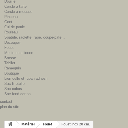
Douille
Cercle à tarte
Cercle à mousse
Pinceau
Gant
Cul de poule
Rouleau
Spatule, raclette, râpe, coupe-pâte...
Découpoir
Fouet
Moule en silicone
Brosse
Tablier
Ramequin
Boutique
Lien cello et ruban adhésif
Sac Bretelle
Sac cabas
Sac fond carton
contact
plan du site
Matériel
Fouet
Fouet inox 20 cm.