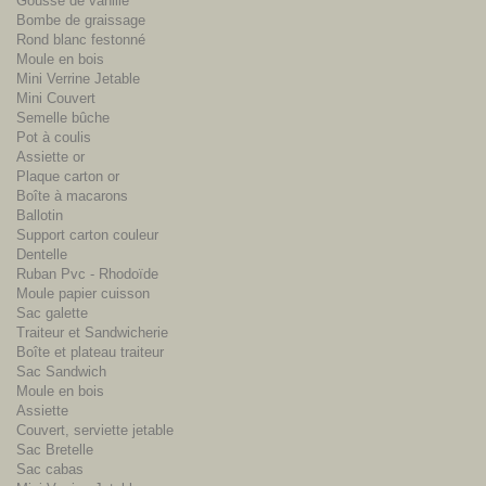
Gousse de vanille
Bombe de graissage
Rond blanc festonné
Moule en bois
Mini Verrine Jetable
Mini Couvert
Semelle bûche
Pot à coulis
Assiette or
Plaque carton or
Boîte à macarons
Ballotin
Support carton couleur
Dentelle
Ruban Pvc - Rhodoïde
Moule papier cuisson
Sac galette
Traiteur et Sandwicherie
Boîte et plateau traiteur
Sac Sandwich
Moule en bois
Assiette
Couvert, serviette jetable
Sac Bretelle
Sac cabas