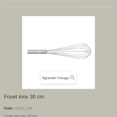
Agrandir l'image
Fouet inox 30 cm.
Code :
03612_193
Fouet tout inox 30 cm.