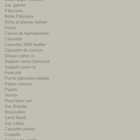
Sac galette
Pâtisserie
Boîte Pâtissière
Boîte et plateau traiteur
Fèves
Caisse de regroupement
Caissette
Caissette 1000 feuilles
Caissette de cuisson
Disque carton or
Support carton blanc/noir
Support carton or
Fond plié
Poche pâtissière jettable
Papier cuisson
Pipette
Verrine
Rond blanc uni
Sac Bretelle
Mousseline
Carré Rainé
Sac cabas
Caissette ondine
Coupelle