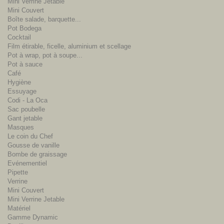
Mini Verrine Jetable
Mini Couvert
Boîte salade, barquette...
Pot Bodega
Cocktail
Film étirable, ficelle, aluminium et scellage
Pot à wrap, pot à soupe...
Pot à sauce
Café
Hygiène
Essuyage
Codi - La Oca
Sac poubelle
Gant jetable
Masques
Le coin du Chef
Gousse de vanille
Bombe de graissage
Evénementiel
Pipette
Verrine
Mini Couvert
Mini Verrine Jetable
Matériel
Gamme Dynamic