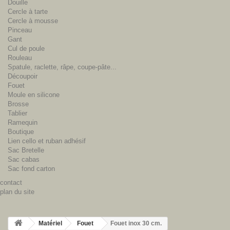
Douille
Cercle à tarte
Cercle à mousse
Pinceau
Gant
Cul de poule
Rouleau
Spatule, raclette, râpe, coupe-pâte...
Découpoir
Fouet
Moule en silicone
Brosse
Tablier
Ramequin
Boutique
Lien cello et ruban adhésif
Sac Bretelle
Sac cabas
Sac fond carton
contact
plan du site
Matériel
Fouet
Fouet inox 30 cm.