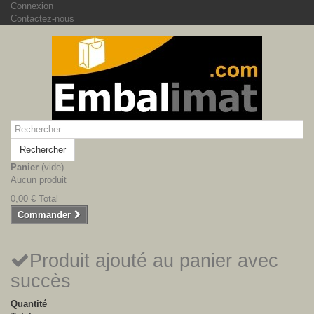
Connexion
Contactez-nous
Rechercher
Panier
(vide)
Aucun produit
0,00 €
Total
Commander
Produit ajouté au panier avec
succès
Quantité