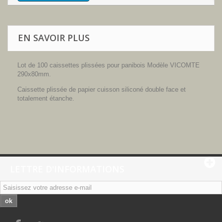
EN SAVOIR PLUS
Lot de 100 caissettes plissées pour panibois Modèle VICOMTE
290x80mm.
Caissette plissée de papier cuisson siliconé double face et
totalement étanche.
LETTRE D'INFORMATIONS
ok