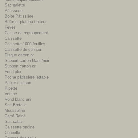
Sac galette
Pâtisserie
Boîte Pâtissière
Boîte et plateau traiteur
Fèves
Caisse de regroupement
Caissette
Caissette 1000 feuilles
Caissette de cuisson
Disque carton or
Support carton blanc/noir
Support carton or
Fond plié
Poche pâtissière jettable
Papier cuisson
Pipette
Verrine
Rond blanc uni
Sac Bretelle
Mousseline
Carré Rainé
Sac cabas
Caissette ondine
Coupelle