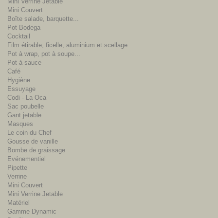
Mini Verrine Jetable
Mini Couvert
Boîte salade, barquette...
Pot Bodega
Cocktail
Film étirable, ficelle, aluminium et scellage
Pot à wrap, pot à soupe...
Pot à sauce
Café
Hygiène
Essuyage
Codi - La Oca
Sac poubelle
Gant jetable
Masques
Le coin du Chef
Gousse de vanille
Bombe de graissage
Evénementiel
Pipette
Verrine
Mini Couvert
Mini Verrine Jetable
Matériel
Gamme Dynamic