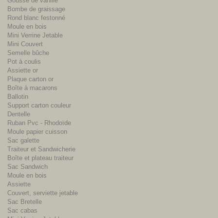
Gousse de vanille
Bombe de graissage
Rond blanc festonné
Moule en bois
Mini Verrine Jetable
Mini Couvert
Semelle bûche
Pot à coulis
Assiette or
Plaque carton or
Boîte à macarons
Ballotin
Support carton couleur
Dentelle
Ruban Pvc - Rhodoïde
Moule papier cuisson
Sac galette
Traiteur et Sandwicherie
Boîte et plateau traiteur
Sac Sandwich
Moule en bois
Assiette
Couvert, serviette jetable
Sac Bretelle
Sac cabas