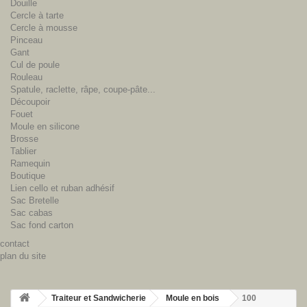
Douille
Cercle à tarte
Cercle à mousse
Pinceau
Gant
Cul de poule
Rouleau
Spatule, raclette, râpe, coupe-pâte...
Découpoir
Fouet
Moule en silicone
Brosse
Tablier
Ramequin
Boutique
Lien cello et ruban adhésif
Sac Bretelle
Sac cabas
Sac fond carton
contact
plan du site
Traiteur et Sandwicherie
Moule en bois
100