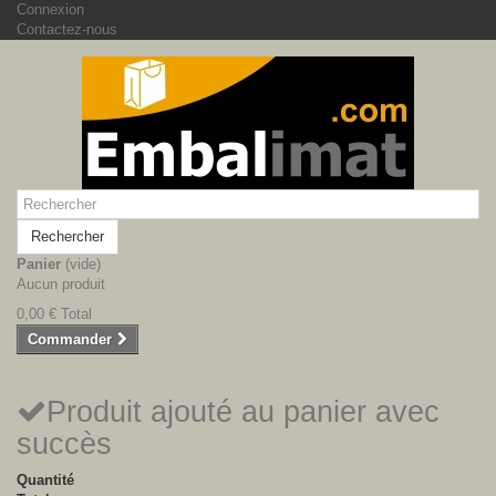
Connexion
Contactez-nous
Rechercher
Panier
(vide)
Aucun produit
0,00 €
Total
Commander
Produit ajouté au panier avec
succès
Quantité