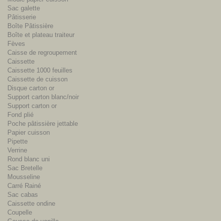
Sac galette
Pâtisserie
Boîte Pâtissière
Boîte et plateau traiteur
Fèves
Caisse de regroupement
Caissette
Caissette 1000 feuilles
Caissette de cuisson
Disque carton or
Support carton blanc/noir
Support carton or
Fond plié
Poche pâtissière jettable
Papier cuisson
Pipette
Verrine
Rond blanc uni
Sac Bretelle
Mousseline
Carré Rainé
Sac cabas
Caissette ondine
Coupelle