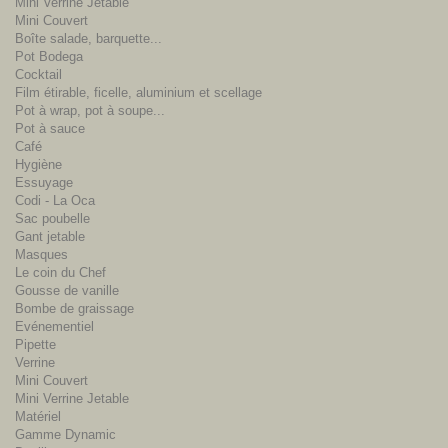
Mini Verrine Jetable
Mini Couvert
Boîte salade, barquette...
Pot Bodega
Cocktail
Film étirable, ficelle, aluminium et scellage
Pot à wrap, pot à soupe...
Pot à sauce
Café
Hygiène
Essuyage
Codi - La Oca
Sac poubelle
Gant jetable
Masques
Le coin du Chef
Gousse de vanille
Bombe de graissage
Evénementiel
Pipette
Verrine
Mini Couvert
Mini Verrine Jetable
Matériel
Gamme Dynamic