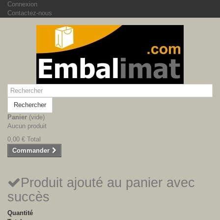
Connexion
Contactez-nous
Rechercher
Panier
(vide)
Aucun produit
0,00 €
Total
Commander
Produit ajouté au panier avec
succès
Quantité