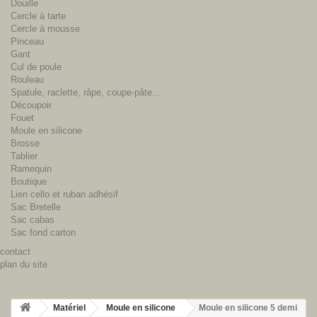
Douille
Cercle à tarte
Cercle à mousse
Pinceau
Gant
Cul de poule
Rouleau
Spatule, raclette, râpe, coupe-pâte...
Découpoir
Fouet
Moule en silicone
Brosse
Tablier
Ramequin
Boutique
Lien cello et ruban adhésif
Sac Bretelle
Sac cabas
Sac fond carton
contact
plan du site
Matériel
Moule en silicone
Moule en silicone 5 demi