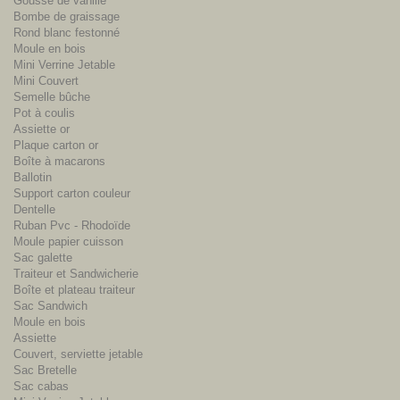
Gousse de vanille
Bombe de graissage
Rond blanc festonné
Moule en bois
Mini Verrine Jetable
Mini Couvert
Semelle bûche
Pot à coulis
Assiette or
Plaque carton or
Boîte à macarons
Ballotin
Support carton couleur
Dentelle
Ruban Pvc - Rhodoïde
Moule papier cuisson
Sac galette
Traiteur et Sandwicherie
Boîte et plateau traiteur
Sac Sandwich
Moule en bois
Assiette
Couvert, serviette jetable
Sac Bretelle
Sac cabas