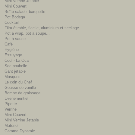
Mini Verrine Jetable
Mini Couvert
Boîte salade, barquette...
Pot Bodega
Cocktail
Film étirable, ficelle, aluminium et scellage
Pot à wrap, pot à soupe...
Pot à sauce
Café
Hygiène
Essuyage
Codi - La Oca
Sac poubelle
Gant jetable
Masques
Le coin du Chef
Gousse de vanille
Bombe de graissage
Evénementiel
Pipette
Verrine
Mini Couvert
Mini Verrine Jetable
Matériel
Gamme Dynamic