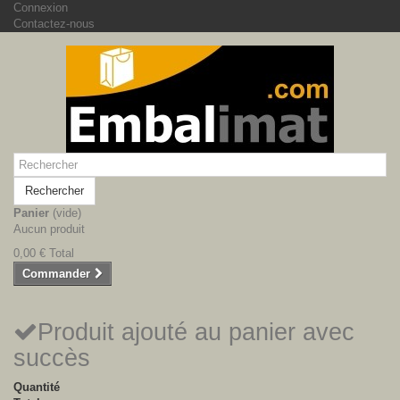
Connexion
Contactez-nous
Rechercher
Panier
(vide)
Aucun produit
0,00 €
Total
Commander
Produit ajouté au panier avec
succès
Quantité