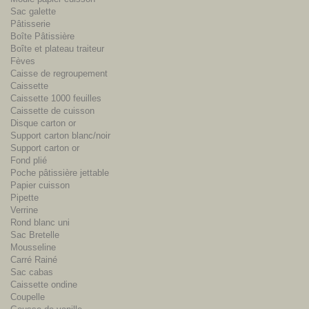
Sac galette
Pâtisserie
Boîte Pâtissière
Boîte et plateau traiteur
Fèves
Caisse de regroupement
Caissette
Caissette 1000 feuilles
Caissette de cuisson
Disque carton or
Support carton blanc/noir
Support carton or
Fond plié
Poche pâtissière jettable
Papier cuisson
Pipette
Verrine
Rond blanc uni
Sac Bretelle
Mousseline
Carré Rainé
Sac cabas
Caissette ondine
Coupelle