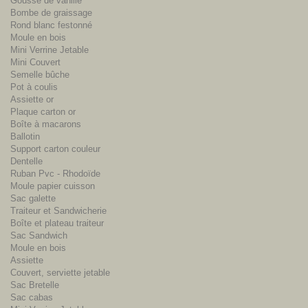
Gousse de vanille
Bombe de graissage
Rond blanc festonné
Moule en bois
Mini Verrine Jetable
Mini Couvert
Semelle bûche
Pot à coulis
Assiette or
Plaque carton or
Boîte à macarons
Ballotin
Support carton couleur
Dentelle
Ruban Pvc - Rhodoïde
Moule papier cuisson
Sac galette
Traiteur et Sandwicherie
Boîte et plateau traiteur
Sac Sandwich
Moule en bois
Assiette
Couvert, serviette jetable
Sac Bretelle
Sac cabas