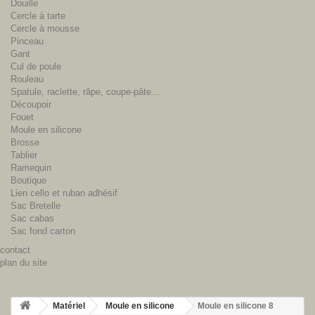
Douille
Cercle à tarte
Cercle à mousse
Pinceau
Gant
Cul de poule
Rouleau
Spatule, raclette, râpe, coupe-pâte...
Découpoir
Fouet
Moule en silicone
Brosse
Tablier
Ramequin
Boutique
Lien cello et ruban adhésif
Sac Bretelle
Sac cabas
Sac fond carton
contact
plan du site
Matériel
Moule en silicone
Moule en silicone 8