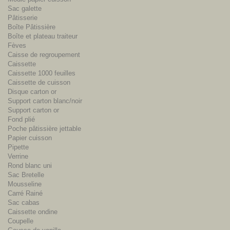
Sac galette
Pâtisserie
Boîte Pâtissière
Boîte et plateau traiteur
Fèves
Caisse de regroupement
Caissette
Caissette 1000 feuilles
Caissette de cuisson
Disque carton or
Support carton blanc/noir
Support carton or
Fond plié
Poche pâtissière jettable
Papier cuisson
Pipette
Verrine
Rond blanc uni
Sac Bretelle
Mousseline
Carré Rainé
Sac cabas
Caissette ondine
Coupelle