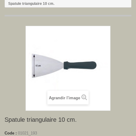
Spatule triangulaire 10 cm.
Agrandir l'image
Spatule triangulaire 10 cm.
Code :
01021_193