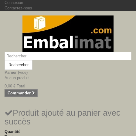
Connexion
Contactez-nous
Rechercher
Panier
(vide)
Aucun produit
0,00 €
Total
Commander
Produit ajouté au panier avec
succès
Quantité