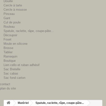
Douille
Cercle à tarte
Cercle à mousse
Pinceau
Gant
Cul de poule
Rouleau
Spatule, raclette, râpe, coupe-pâte...
Découpoir
Fouet
Moule en silicone
Brosse
Tablier
Ramequin
Boutique
Lien cello et ruban adhésif
Sac Bretelle
Sac cabas
Sac fond carton
contact
plan du site
Matériel
Spatule, raclette, râpe, coupe-pâte...