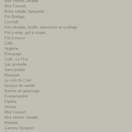
Mini Verrine Jetable
Mini Couvert
Boîte salade, barquette...
Pot Bodega
Cocktail
Film étirable, ficelle, aluminium et scellage
Pot à wrap, pot à soupe...
Pot à sauce
Café
Hygiène
Essuyage
Codi - La Oca
Sac poubelle
Gant jetable
Masques
Le coin du Chef
Gousse de vanille
Bombe de graissage
Evénementiel
Pipette
Verrine
Mini Couvert
Mini Verrine Jetable
Matériel
Gamme Dynamic