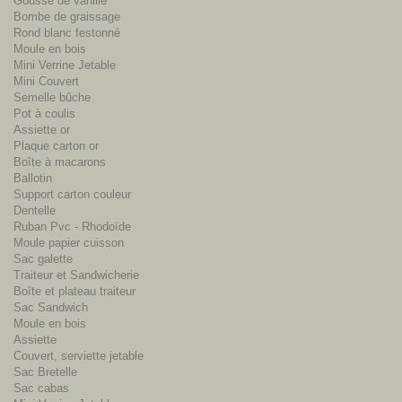
Gousse de vanille
Bombe de graissage
Rond blanc festonné
Moule en bois
Mini Verrine Jetable
Mini Couvert
Semelle bûche
Pot à coulis
Assiette or
Plaque carton or
Boîte à macarons
Ballotin
Support carton couleur
Dentelle
Ruban Pvc - Rhodoïde
Moule papier cuisson
Sac galette
Traiteur et Sandwicherie
Boîte et plateau traiteur
Sac Sandwich
Moule en bois
Assiette
Couvert, serviette jetable
Sac Bretelle
Sac cabas