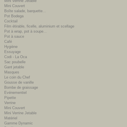
Mini Verrine Jetable
Mini Couvert
Boîte salade, barquette...
Pot Bodega
Cocktail
Film étirable, ficelle, aluminium et scellage
Pot à wrap, pot à soupe...
Pot à sauce
Café
Hygiène
Essuyage
Codi - La Oca
Sac poubelle
Gant jetable
Masques
Le coin du Chef
Gousse de vanille
Bombe de graissage
Evénementiel
Pipette
Verrine
Mini Couvert
Mini Verrine Jetable
Matériel
Gamme Dynamic