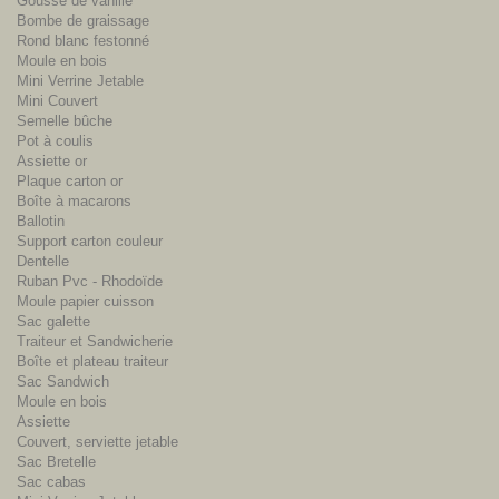
Gousse de vanille
Bombe de graissage
Rond blanc festonné
Moule en bois
Mini Verrine Jetable
Mini Couvert
Semelle bûche
Pot à coulis
Assiette or
Plaque carton or
Boîte à macarons
Ballotin
Support carton couleur
Dentelle
Ruban Pvc - Rhodoïde
Moule papier cuisson
Sac galette
Traiteur et Sandwicherie
Boîte et plateau traiteur
Sac Sandwich
Moule en bois
Assiette
Couvert, serviette jetable
Sac Bretelle
Sac cabas