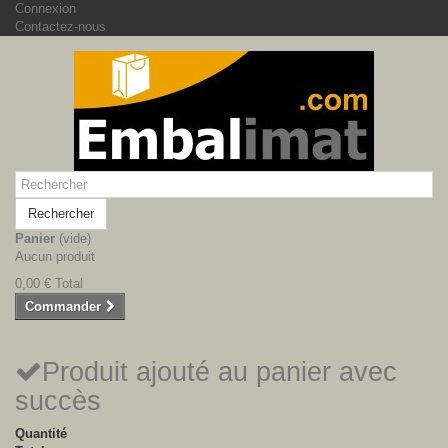
Connexion
Contactez-nous
Rechercher
Panier
(vide)
Aucun produit
0,00 €
Total
Commander
Produit ajouté au panier avec
succès
Quantité