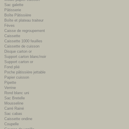
Sac galette
Pâtisserie
Boîte Pâtissière
Boîte et plateau traiteur
Fèves
Caisse de regroupement
Caissette
Caissette 1000 feuilles
Caissette de cuisson
Disque carton or
Support carton blanc/noir
Support carton or
Fond plié
Poche pâtissière jettable
Papier cuisson
Pipette
Verrine
Rond blanc uni
Sac Bretelle
Mousseline
Carré Rainé
Sac cabas
Caissette ondine
Coupelle