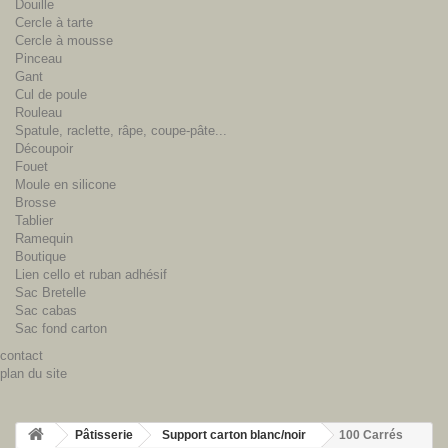
Douille
Cercle à tarte
Cercle à mousse
Pinceau
Gant
Cul de poule
Rouleau
Spatule, raclette, râpe, coupe-pâte...
Découpoir
Fouet
Moule en silicone
Brosse
Tablier
Ramequin
Boutique
Lien cello et ruban adhésif
Sac Bretelle
Sac cabas
Sac fond carton
contact
plan du site
Pâtisserie
Support carton blanc/noir
100 Carrés