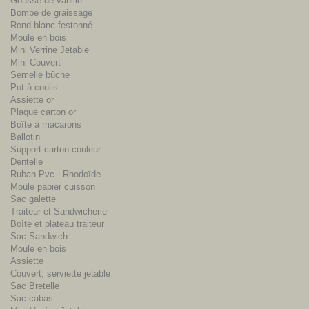
Gousse de vanille
Bombe de graissage
Rond blanc festonné
Moule en bois
Mini Verrine Jetable
Mini Couvert
Semelle bûche
Pot à coulis
Assiette or
Plaque carton or
Boîte à macarons
Ballotin
Support carton couleur
Dentelle
Ruban Pvc - Rhodoïde
Moule papier cuisson
Sac galette
Traiteur et Sandwicherie
Boîte et plateau traiteur
Sac Sandwich
Moule en bois
Assiette
Couvert, serviette jetable
Sac Bretelle
Sac cabas