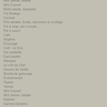
Mini Verrine Jetable
Mini Couvert
Boîte salade, barquette...
Pot Bodega
Cocktail
Film étirable, ficelle, aluminium et scellage
Pot à wrap, pot à soupe...
Pot à sauce
Café
Hygiène
Essuyage
Codi - La Oca
Sac poubelle
Gant jetable
Masques
Le coin du Chef
Gousse de vanille
Bombe de graissage
Evénementiel
Pipette
Verrine
Mini Couvert
Mini Verrine Jetable
Matériel
Gamme Dynamic