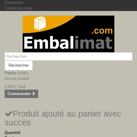
Connexion
Contactez-nous
Rechercher
Panier
(vide)
Aucun produit
0,00 €
Total
Commander
Produit ajouté au panier avec
succès
Quantité