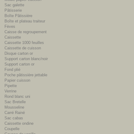
Sac galette
Pâtisserie
Boîte Pâtissière
Boîte et plateau traiteur
Fèves
Caisse de regroupement
Caissette
Caissette 1000 feuilles
Caissette de cuisson
Disque carton or
Support carton blanc/noir
Support carton or
Fond plié
Poche pâtissière jettable
Papier cuisson
Pipette
Verrine
Rond blanc uni
Sac Bretelle
Mousseline
Carré Rainé
Sac cabas
Caissette ondine
Coupelle