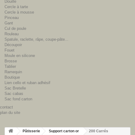
Douille
Cercle à tarte
Cercle à mousse
Pinceau
Gant
Cul de poule
Rouleau
Spatule, raclette, râpe, coupe-pâte...
Découpoir
Fouet
Moule en silicone
Brosse
Tablier
Ramequin
Boutique
Lien cello et ruban adhésif
Sac Bretelle
Sac cabas
Sac fond carton
contact
plan du site
Pâtisserie
Support carton or
200 Carrés