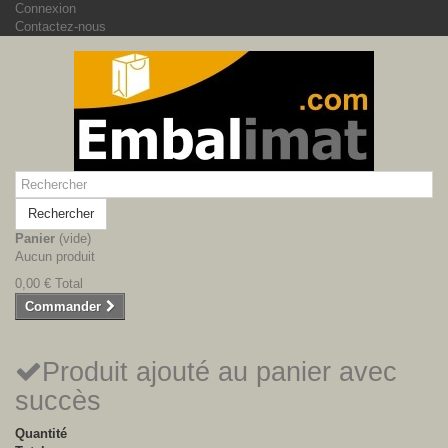
Connexion
Contactez-nous
Rechercher
Panier
(vide)
Aucun produit
0,00 €
Total
Commander
Produit ajouté au panier avec
succès
Quantité