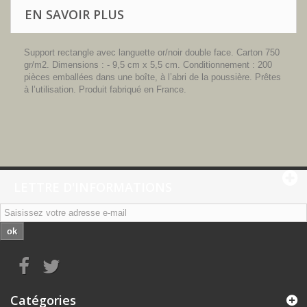
EN SAVOIR PLUS
Support rectangle avec languette or/noir double face. Carton 750
gr/m2. Dimensions : - 9,5 cm x 5,5 cm. Conditionnement : 200
pièces emballées dans une boîte, à l’abri de la poussière. Prêtes
à l’utilisation. Produit fabriqué en France.
LETTRE D'INFORMATIONS
ok
Catégories