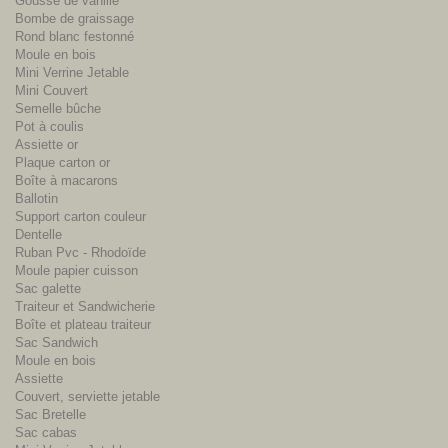
Gousse de vanille
Bombe de graissage
Rond blanc festonné
Moule en bois
Mini Verrine Jetable
Mini Couvert
Semelle bûche
Pot à coulis
Assiette or
Plaque carton or
Boîte à macarons
Ballotin
Support carton couleur
Dentelle
Ruban Pvc - Rhodoïde
Moule papier cuisson
Sac galette
Traiteur et Sandwicherie
Boîte et plateau traiteur
Sac Sandwich
Moule en bois
Assiette
Couvert, serviette jetable
Sac Bretelle
Sac cabas