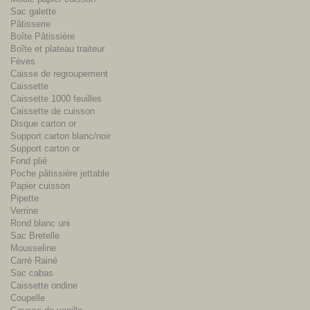
Sac galette
Pâtisserie
Boîte Pâtissière
Boîte et plateau traiteur
Fèves
Caisse de regroupement
Caissette
Caissette 1000 feuilles
Caissette de cuisson
Disque carton or
Support carton blanc/noir
Support carton or
Fond plié
Poche pâtissière jettable
Papier cuisson
Pipette
Verrine
Rond blanc uni
Sac Bretelle
Mousseline
Carré Rainé
Sac cabas
Caissette ondine
Coupelle