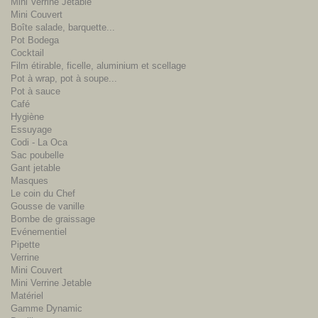
Mini Verrine Jetable
Mini Couvert
Boîte salade, barquette...
Pot Bodega
Cocktail
Film étirable, ficelle, aluminium et scellage
Pot à wrap, pot à soupe...
Pot à sauce
Café
Hygiène
Essuyage
Codi - La Oca
Sac poubelle
Gant jetable
Masques
Le coin du Chef
Gousse de vanille
Bombe de graissage
Evénementiel
Pipette
Verrine
Mini Couvert
Mini Verrine Jetable
Matériel
Gamme Dynamic