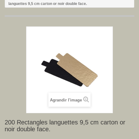
languettes 9,5 cm carton or noir double face.
Agrandir l'image
200 Rectangles languettes 9,5 cm carton or
noir double face.