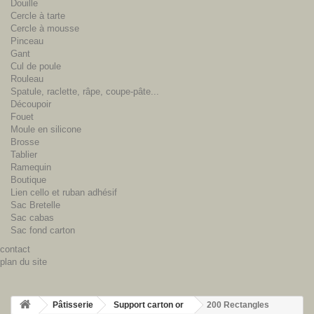
Douille
Cercle à tarte
Cercle à mousse
Pinceau
Gant
Cul de poule
Rouleau
Spatule, raclette, râpe, coupe-pâte...
Découpoir
Fouet
Moule en silicone
Brosse
Tablier
Ramequin
Boutique
Lien cello et ruban adhésif
Sac Bretelle
Sac cabas
Sac fond carton
contact
plan du site
Pâtisserie
Support carton or
200 Rectangles