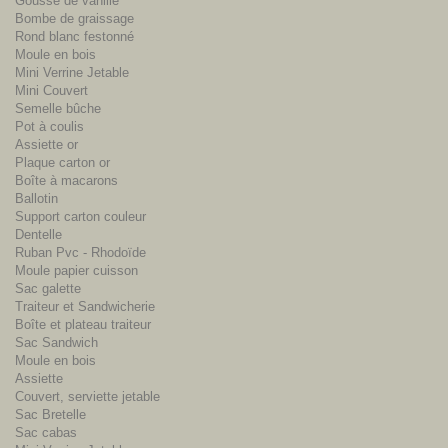
Gousse de vanille
Bombe de graissage
Rond blanc festonné
Moule en bois
Mini Verrine Jetable
Mini Couvert
Semelle bûche
Pot à coulis
Assiette or
Plaque carton or
Boîte à macarons
Ballotin
Support carton couleur
Dentelle
Ruban Pvc - Rhodoïde
Moule papier cuisson
Sac galette
Traiteur et Sandwicherie
Boîte et plateau traiteur
Sac Sandwich
Moule en bois
Assiette
Couvert, serviette jetable
Sac Bretelle
Sac cabas