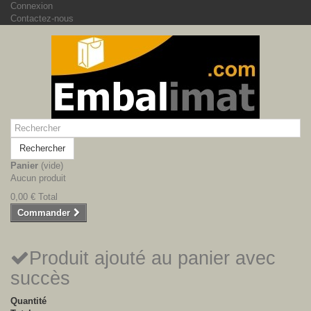
Connexion
Contactez-nous
Rechercher
Panier
(vide)
Aucun produit
0,00 €
Total
Commander
Produit ajouté au panier avec
succès
Quantité