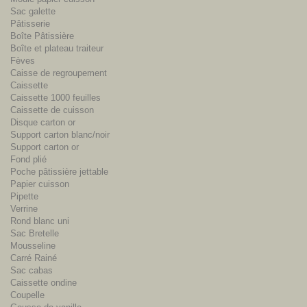
Sac galette
Pâtisserie
Boîte Pâtissière
Boîte et plateau traiteur
Fèves
Caisse de regroupement
Caissette
Caissette 1000 feuilles
Caissette de cuisson
Disque carton or
Support carton blanc/noir
Support carton or
Fond plié
Poche pâtissière jettable
Papier cuisson
Pipette
Verrine
Rond blanc uni
Sac Bretelle
Mousseline
Carré Rainé
Sac cabas
Caissette ondine
Coupelle