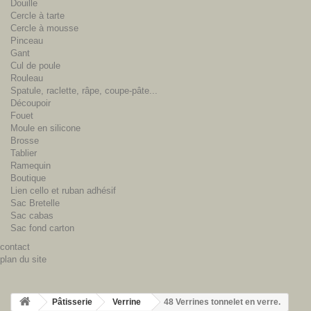
Douille
Cercle à tarte
Cercle à mousse
Pinceau
Gant
Cul de poule
Rouleau
Spatule, raclette, râpe, coupe-pâte...
Découpoir
Fouet
Moule en silicone
Brosse
Tablier
Ramequin
Boutique
Lien cello et ruban adhésif
Sac Bretelle
Sac cabas
Sac fond carton
contact
plan du site
Pâtisserie
Verrine
48 Verrines tonnelet en verre.