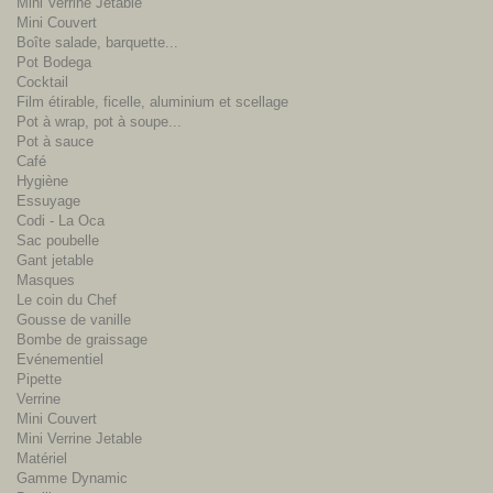
Mini Verrine Jetable
Mini Couvert
Boîte salade, barquette...
Pot Bodega
Cocktail
Film étirable, ficelle, aluminium et scellage
Pot à wrap, pot à soupe...
Pot à sauce
Café
Hygiène
Essuyage
Codi - La Oca
Sac poubelle
Gant jetable
Masques
Le coin du Chef
Gousse de vanille
Bombe de graissage
Evénementiel
Pipette
Verrine
Mini Couvert
Mini Verrine Jetable
Matériel
Gamme Dynamic