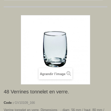
Agrandir l'image
48 Verrines tonnelet en verre.
Code :
GV10109_166
Verrine tonnelet en verre. Dimensions : - diam. 56 mm / haut. 80 mm /