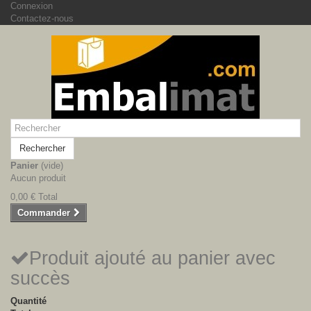
Connexion
Contactez-nous
Rechercher
Panier
(vide)
Aucun produit
0,00 €
Total
Commander
Produit ajouté au panier avec
succès
Quantité