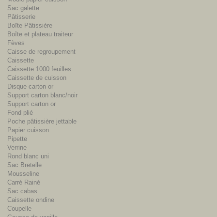
Sac galette
Pâtisserie
Boîte Pâtissière
Boîte et plateau traiteur
Fèves
Caisse de regroupement
Caissette
Caissette 1000 feuilles
Caissette de cuisson
Disque carton or
Support carton blanc/noir
Support carton or
Fond plié
Poche pâtissière jettable
Papier cuisson
Pipette
Verrine
Rond blanc uni
Sac Bretelle
Mousseline
Carré Rainé
Sac cabas
Caissette ondine
Coupelle