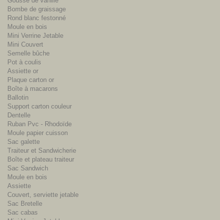
Gousse de vanille
Bombe de graissage
Rond blanc festonné
Moule en bois
Mini Verrine Jetable
Mini Couvert
Semelle bûche
Pot à coulis
Assiette or
Plaque carton or
Boîte à macarons
Ballotin
Support carton couleur
Dentelle
Ruban Pvc - Rhodoïde
Moule papier cuisson
Sac galette
Traiteur et Sandwicherie
Boîte et plateau traiteur
Sac Sandwich
Moule en bois
Assiette
Couvert, serviette jetable
Sac Bretelle
Sac cabas