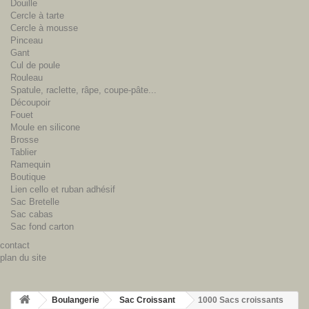
Douille
Cercle à tarte
Cercle à mousse
Pinceau
Gant
Cul de poule
Rouleau
Spatule, raclette, râpe, coupe-pâte...
Découpoir
Fouet
Moule en silicone
Brosse
Tablier
Ramequin
Boutique
Lien cello et ruban adhésif
Sac Bretelle
Sac cabas
Sac fond carton
contact
plan du site
Boulangerie
Sac Croissant
1000 Sacs croissants