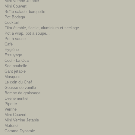
Mini Verrine Jetable
Mini Couvert
Boîte salade, barquette...
Pot Bodega
Cocktail
Film étirable, ficelle, aluminium et scellage
Pot à wrap, pot à soupe...
Pot à sauce
Café
Hygiène
Essuyage
Codi - La Oca
Sac poubelle
Gant jetable
Masques
Le coin du Chef
Gousse de vanille
Bombe de graissage
Evénementiel
Pipette
Verrine
Mini Couvert
Mini Verrine Jetable
Matériel
Gamme Dynamic